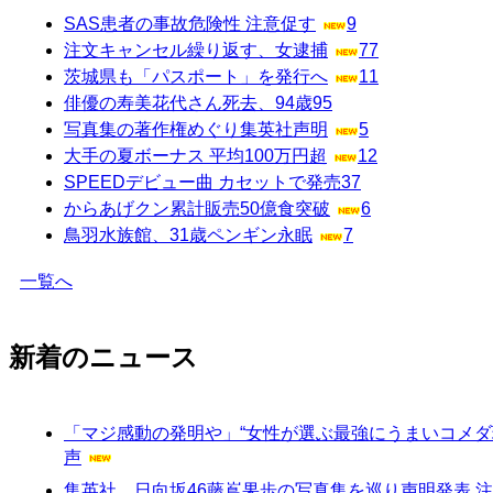
SAS患者の事故危険性 注意促す
9
注文キャンセル繰り返す、女逮捕
77
茨城県も「パスポート」を発行へ
11
俳優の寿美花代さん死去、94歳
95
写真集の著作権めぐり集英社声明
5
大手の夏ボーナス 平均100万円超
12
SPEEDデビュー曲 カセットで発売
37
からあげクン累計販売50億食突破
6
鳥羽水族館、31歳ペンギン永眠
7
一覧へ
新着のニュース
「マジ感動の発明や」“女性が選ぶ最強にうまいコメダ
声
集英社、日向坂46藤嶌果歩の写真集を巡り声明発表 