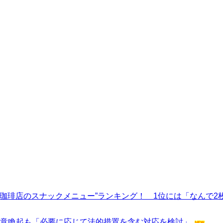
珈琲店のスナックメニュー”ランキング！ 1位には「なんで2
注意喚起も「必要に応じて法的措置を含む対応を検討」