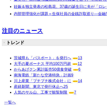
妊娠＆独立発表の松島花、37歳の誕生日に夫が「ロ
内部管理強化が課題＝生保社員の金銭詐取巡り―金融
注目のニュース
トレンド
茨城県も「パスポート」を発行へ
13
大手の夏ボーナス 平均100万円超
12
からあげクン累計販売50億食突破
6
南海電鉄「新たな空港特急」計画
9
川上産業「プチプチ株式会社」に
14
産経新聞、東北で発行休止へ
25
人気のサル山、工事で観覧制限
7
一覧へ