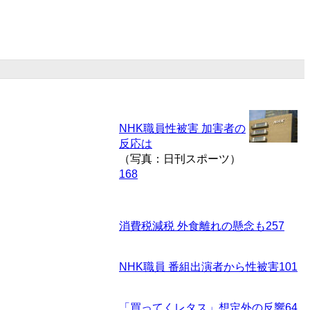
NHK職員性被害 加害者の
反応は
（写真：日刊スポーツ）
168
消費税減税 外食離れの懸念も
257
NHK職員 番組出演者から性被害
101
「買ってくレタス」想定外の反響
64