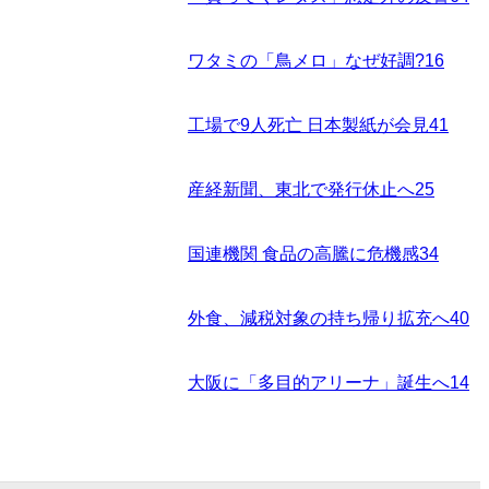
ワタミの「鳥メロ」なぜ好調?
16
工場で9人死亡 日本製紙が会見
41
産経新聞、東北で発行休止へ
25
国連機関 食品の高騰に危機感
34
外食、減税対象の持ち帰り拡充へ
40
大阪に「多目的アリーナ」誕生へ
14