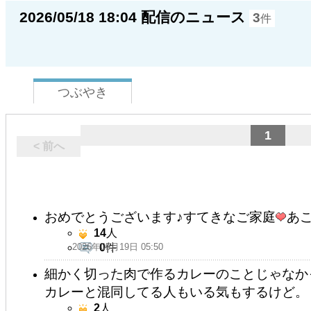
2026/05/18 18:04 配信のニュース
3
件
つぶやき
1
< 前へ
おめでとうございます♪すてきなご家庭
あ
14
人
2026年05月19日 05:50
0
件
細かく切った肉で作るカレーのことじゃなか
カレーと混同してる人もいる気もするけど。
2
人