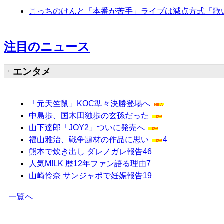
こっちのけんと「本番が苦手」ライブは減点方式「歌
注目のニュース
エンタメ
「元天竺鼠」KOC準々決勝登場へ
中島歩、国木田独歩の玄孫だった
山下達郎「JOY2」ついに発売へ
福山雅治、戦争題材の作品に思い
4
熊本で炊き出し ダレノガレ報告
46
人気M!LK 歴12年ファン語る理由
7
山崎怜奈 サンジャポで妊娠報告
19
一覧へ