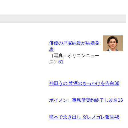
俳優の戸塚純貴が結婚発
表
（写真：オリコンニュー
ス）
61
神田うの 禁酒のきっかけを告白
38
ボイメン、事務所契約終了し改名
13
熊本で炊き出し ダレノガレ報告
46