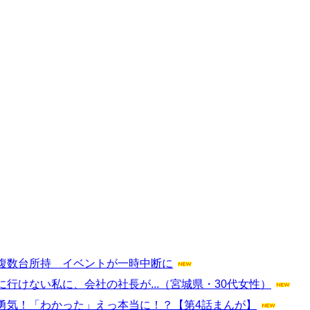
複数台所持 イベントが一時中断に
行けない私に、会社の社長が...（宮城県・30代女性）
勇気！「わかった」えっ本当に！？【第4話まんが】