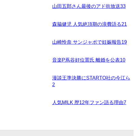
山田五郎さん最後のアド街放送
33
森脇健児 人気絶頂期の浪費語る
21
山崎怜奈 サンジャポで妊娠報告
19
音楽P蔦谷好位置氏 離婚を公表
10
漫談王準決勝にSTARTO社の今江ら
2
人気M!LK 歴12年ファン語る理由
7