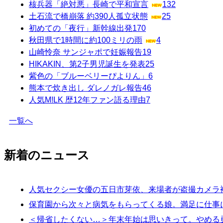
核兵器「絶対悪」長崎で平和宣言
132
土石流で橋崩落 約390人孤立状態
25
初めての「夜行」新幹線出発
170
秋田県で1時間に約100ミリの雨
4
山崎怜奈 サンジャポで妊娠報告
19
HIKAKIN、第2子男児誕生を発表
25
紫色の「ブルーベリーぴよりん」
6
熊本で炊き出し ダレノガレ報告
46
人気M!LK 歴12年ファン語る理由
7
一覧へ
新着のニュース
人気セクシー女優の五日市芽依、来場者が盗撮カメラ
保育園から次々と病気をもらってくる娘。満足に仕事に
＜帰省したくない…＞年末年始は思いきって。やめる