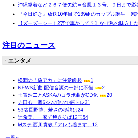
沖縄発着など２６７便欠航＝台風１３号、９日まで影
『今日好き』放送10年目で139組のカップル誕生 累計
【ズーズーシー！2万で車かして？】なぜ私の味方しな
注目のニュース
エンタメ
松潤の「偽アカ」に注意喚起
1
NEWS新曲 配信音源の一部に不備
2
玉置浩二とASKAのコラボ曲がCD化
20
寺田心、週6ジム通いで筋トレ
31
53歳長野博、若さの秘訣は
24
辻希美、一家で焼きそば12玉
54
Mステ 西川貴教「アレも着ます」
13
一覧へ