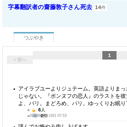
字幕翻訳者の齋藤敦子さん死去
14
件
つぶやき
1
< 前へ
アイラブユーよりジュテーム。英語よりまっ
じゃない。『ポンヌフの恋人』のラストを彼
よ、パリ。まどろめ、パリ。ゆっくりお眠り
6
人
2026年05月19日 07:53
0
件
謹んでお悔やみ申し上げます………