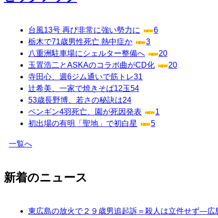
台風13号 再び非常に強い勢力に
6
栃木で71歳男性死亡 熱中症か
3
八重洲駐車場にシェルター整備へ
20
玉置浩二とASKAのコラボ曲がCD化
20
寺田心、週6ジム通いで筋トレ
31
辻希美、一家で焼きそば12玉
54
53歳長野博、若さの秘訣は
24
ペンギン4羽死亡、園が死因発表
1
初出場の有明「聖地」で初白星
5
一覧へ
新着のニュース
東広島の放火で２９歳男追起訴＝殺人は立件せず―広