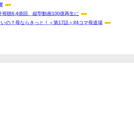
響
視聴6.4億回、縦型動画100億再生に
いの？母ならきっと！＜第17話＞#4コマ母道場