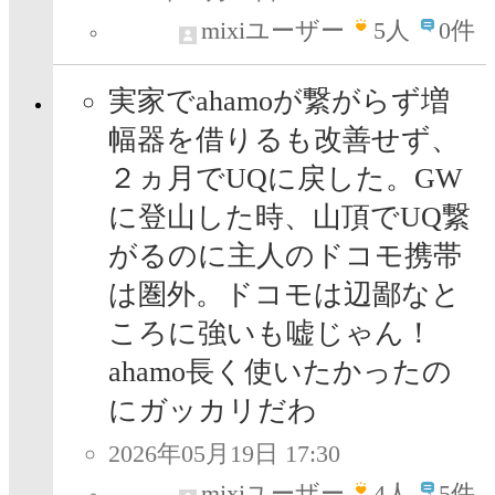
mixiユーザー
5
人
0件
実家でahamoが繋がらず増
幅器を借りるも改善せず、
２ヵ月でUQに戻した。GW
に登山した時、山頂でUQ繋
がるのに主人のドコモ携帯
は圏外。ドコモは辺鄙なと
ころに強いも嘘じゃん！
ahamo長く使いたかったの
にガッカリだわ
2026年05月19日 17:30
mixiユーザー
4
人
5件