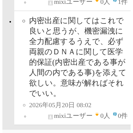
mixiユーザー
0
人
1件
内密出産に関してはこれで
良いと思うが、機密漏洩に
全力配慮するうえで、必ず
両親のＤＮＡに関して医学
的保証(内密出産である事が
人間の内である事)を添えて
欲しい。意味が解ればそれ
でいい。
2026年05月20日 08:02
mixiユーザー
0
人
0件