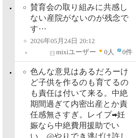
賛育会の取り組みに共感し
ない産院がないのが残念で
す⋯
2026年05月24日 20:12
mixiユーザー
0
人
0件
色んな意見はあるだろーけ
ど子供を作るのも育てるの
も責任は付いて来る。中絶
期間過ぎて内密出産とか責
任感無さすぎ。レイプ
妊
娠なら中絶費用援助でい
い。@やりでき逃げは許し