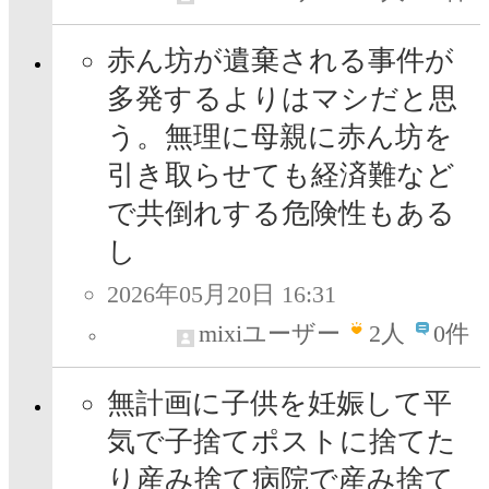
赤ん坊が遺棄される事件が
多発するよりはマシだと思
う。無理に母親に赤ん坊を
引き取らせても経済難など
で共倒れする危険性もある
し
2026年05月20日 16:31
mixiユーザー
2
人
0件
無計画に子供を妊娠して平
気で子捨てポストに捨てた
り産み捨て病院で産み捨て