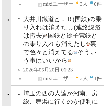
mixiユーザー
3
人
0件
大井川鐵道とＪＲ(国鉄)の乗
り入れは消えたし(連絡線路
は撤去)
国鉄と銚子電鉄と
の乗り入れも消えたし
裏
で色々と消えてる
そうい
う事はいいから
2026年05月20日 06:23
mixiユーザー
3
人
1件
埼玉の西の人達が湘南、房
総、舞浜に行くのが便利に