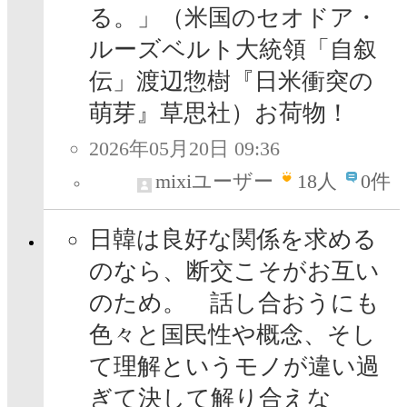
る。」（米国のセオドア・
ルーズベルト大統領「自叙
伝」渡辺惣樹『日米衝突の
萌芽』草思社）お荷物！
2026年05月20日 09:36
mixiユーザー
18
人
0件
日韓は良好な関係を求める
のなら、断交こそがお互い
のため。 話し合おうにも
色々と国民性や概念、そし
て理解というモノが違い過
ぎて決して解り合えな