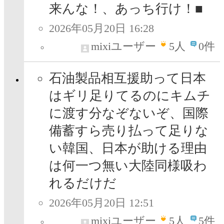
来んな！、あっち行け！■
2026年05月20日 16:28
mixiユーザー
5
人
0件
石油製品相互援助って日本
はギリ足りてるのにキムチ
に渡す分なぞないぞ、国際
備蓄すら売り払って足りな
い韓国、日本が助ける理由
は何一つ無い大陸同様吸わ
れるだけだ
2026年05月20日 12:51
mixiユーザー
5
人
5件