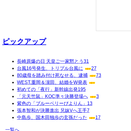
ピックアップ
長崎原爆の日 天皇ご一家黙とう
31
台風16号発生、トリプル台風に
27
80歳母を踏み付け死なせる、逮捕
73
WEST.重岡＆濵田、結婚をW発表
初めての「夜行」新幹線出発
195
「元天竺鼠」KOC準々決勝登場へ
3
紫色の「ブルーベリーぴよりん」
13
張本智和が決勝進出 兄妹Vへ王手
7
中島歩、国木田独歩の玄孫だった
17
一覧へ