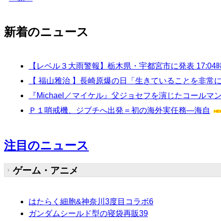
新着のニュース
【レベル３大雨警報】栃木県・宇都宮市に発表 17:04
【 福山雅治 】長崎原爆の日「生きていることを非
『Michael／マイケル』父ジョセフを演じたコール
Ｐ１哨戒機、ジブチへ出発＝初の海外実任務―海自
注目のニュース
ゲーム・アニメ
はたらく細胞&神奈川3度目コラボ
6
ガンダムシールド型の寝袋再販
39