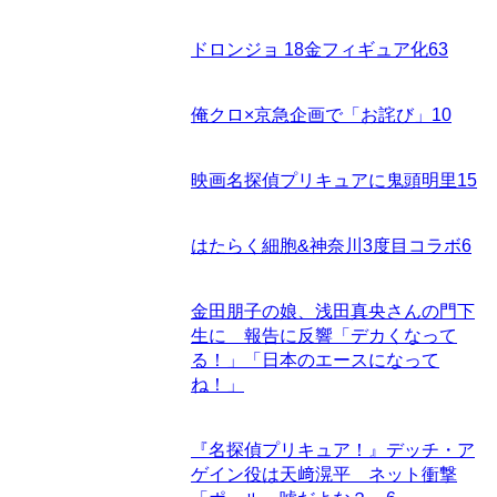
ドロンジョ 18金フィギュア化
63
俺クロ×京急企画で「お詫び」
10
映画名探偵プリキュアに鬼頭明里
15
はたらく細胞&神奈川3度目コラボ
6
金田朋子の娘、浅田真央さんの門下
生に 報告に反響「デカくなって
る！」「日本のエースになって
ね！」
『名探偵プリキュア！』デッチ・ア
ゲイン役は天﨑滉平 ネット衝撃