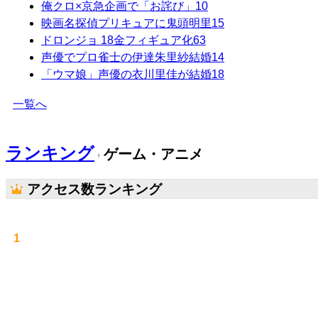
俺クロ×京急企画で「お詫び」
10
映画名探偵プリキュアに鬼頭明里
15
ドロンジョ 18金フィギュア化
63
声優でプロ雀士の伊達朱里紗結婚
14
「ウマ娘」声優の衣川里佳が結婚
18
一覧へ
ランキング
ゲーム・アニメ
アクセス数ランキング
1