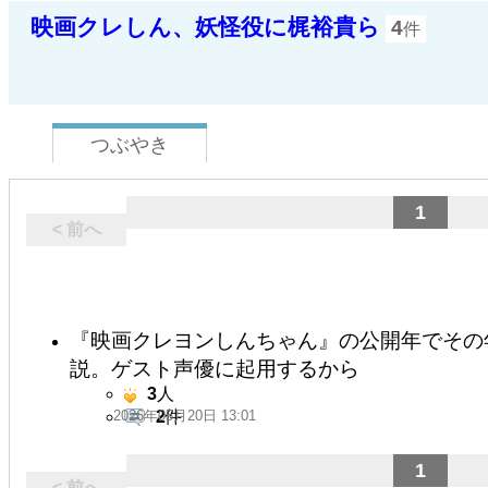
映画クレしん、妖怪役に梶裕貴ら
4
件
つぶやき
1
< 前へ
『映画クレヨンしんちゃん』の公開年でその
説。ゲスト声優に起用するから
3
人
2026年05月20日 13:01
2
件
1
< 前へ