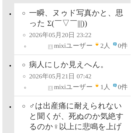
一瞬、ヌゥド写真かと、思
った Σ(￣▽￣|||))
2026年05月20日 23:22
mixiユーザー
2
人
0件
病人にしか見えへん。
2026年05月21日 07:42
mixiユーザー
1
人
0件
♂は出産痛に耐えられない
と聞くが、死ぬのか気絶す
るのか♀以上に悲鳴を上げ