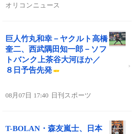
オリコンニュース
巨人竹丸和幸－ヤクルト高橋
奎二、西武隅田知一郎－ソフ
トバンク上茶谷大河ほか／
８日予告先発
08月07日 17:40
日刊スポーツ
T-BOLAN・森友嵐士、日本