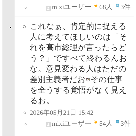
mixiユーザー
68
人
3件
これなぁ、肯定的に捉える
人に考えてほしいのは「そ
れを高市総理が言ったらど
う？」ですべて終わるんお
な。意見変わる人はただの
差別主義者だお
その仕事
を全うする覚悟がなく見え
るお。
2026年05月21日 15:42
mixiユーザー
54
人
3件