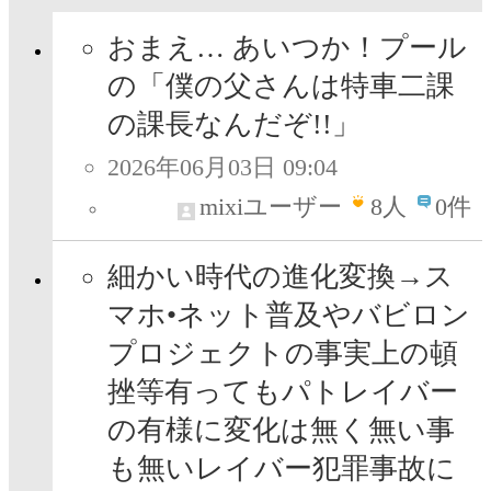
おまえ… あいつか！プール
の「僕の父さんは特車二課
の課長なんだぞ!!」
2026年06月03日 09:04
mixiユーザー
8
人
0件
細かい時代の進化変換→ス
マホ•ネット普及やバビロン
プロジェクトの事実上の頓
挫等有ってもパトレイバー
の有様に変化は無く無い事
も無いレイバー犯罪事故に