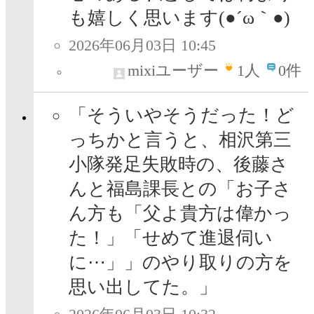
も嬉しく思います(●´ω｀●)
2026年06月03日 10:45
mixiユーザー
1
人
0件
「そういやそうだった！ど
っちかと言うと、相沢第三
小隊発足失敗時の、後藤さ
んと福島課長との「お子さ
ん方も「父よ貴方は偉かっ
た！」「せめて進退伺い
に⋯」」のやり取りの方を
思い出してた。」