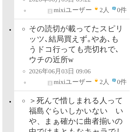
mixiユーザー
2
人
0件
その読切が載ってたスピリ
ッツ､結局買えず｡やあ､も
うドコ行っても売切れで､
ウチの近所w
2026年06月03日 09:06
mixiユーザー
2
人
0件
＞死んで惜しまれる人って
福島ぐらいしかいない い
や、まぁ確かに曲者揃いの
中ではまともなキャラでし