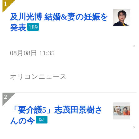
及川光博 結婚&妻の妊娠を
発表
189
08月08日 11:35
オリコンニュース
「要介護5」志茂田景樹さ
んの今
94