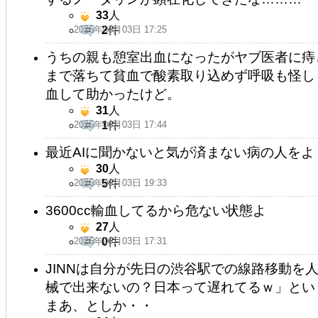
33
人
2026年06月03日 17:25
2
件
うちの親も憩室出血になったがヤブ医者に痔
まで落ちて貧血で酸素取り込めず呼吸も怪し
血して助かったけど。
31
人
2026年06月03日 17:44
1
件
最近AIに聞かないと気が済まない病の人をよ
30
人
2026年06月03日 19:33
5
件
3600cc輸血してるから危ない状態よ
27
人
2026年06月03日 17:31
0
件
JINNは自分が先日の渋谷駅での線路移動を
械で出来ないの？日本って遅れてるｗ」とい
まあ、としか・・