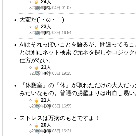
24
人
2026年06月04日 01:07
5
件
大変だ(´・ω・｀)
23
人
2026年06月03日 16:54
0
件
AIはそれっぽいことを語るが、間違ってる
とは別にネット検索で元ネタ探しやロジック
仕方がない。
21
人
2026年06月03日 19:25
0
件
『休憩室』の『休』が取れただけの大人だっ
みたいなもの。普通の腸壁よりは出血し易い
21
人
2026年06月03日 16:55
1
件
ストレスは万病のもとですよ！
20
人
2026年06月03日 16:21
0
件