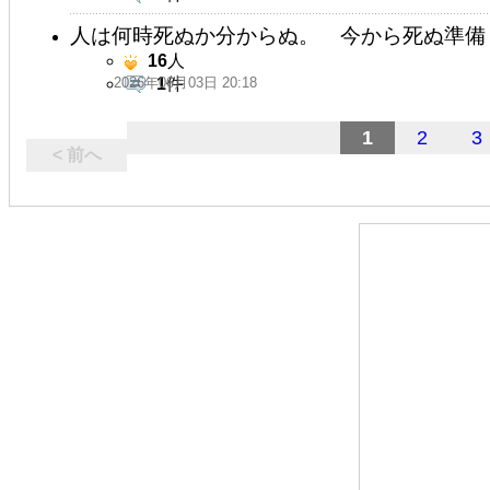
人は何時死ぬか分からぬ。 今から死ぬ準備
16
人
2026年06月03日 20:18
1
件
1
2
3
< 前へ