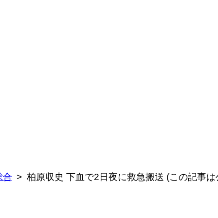
総合
柏原収史 下血で2日夜に救急搬送 (この記事は