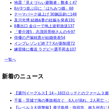
地震「見えづらい避難者」数多く
47
8が3つ並ぶ日に「はちみつ婚」
68
テーマパーク値上げ 30施設超に
148
及川光博 結婚&妻の妊娠を発表
191
8番出口 金ローで地上波初放送
137
「要介護5」志茂田景樹さんの今
97
俳優の戸塚純貴が結婚発表
54
インプレゾンビ終了? Xが新制度
72
練習後に搬送 ラグビー選手死去
107
一覧へ
新着のニュース
【週刊イーグルス】14～16日ロッテとのファーム３
千葉・茨城で海の事故相次ぐ 6人が溺れ、2人死亡・
【レベル３大雨警報】鹿児島県・指宿市、南九州市に発表