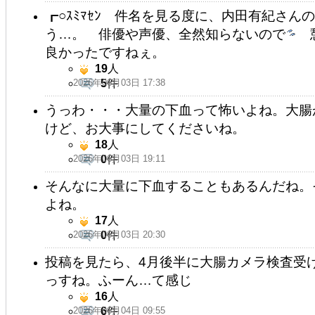
┏○ｽﾐﾏｾﾝ 件名を見る度に、内田有紀さ
う…。 俳優や声優、全然知らないので
憩
良かったですねぇ。
19
人
2026年06月03日 17:38
5
件
うっわ・・・大量の下血って怖いよね。大腸
けど、お大事にしてくださいね。
18
人
2026年06月03日 19:11
0
件
そんなに大量に下血することもあるんだね。
よね。
17
人
2026年06月03日 20:30
0
件
投稿を見たら、4月後半に大腸カメラ検査受
っすね。ふーん…て感じ
16
人
2026年06月04日 09:55
6
件