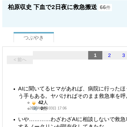
柏原収史 下血で2日夜に救急搬送
66
件
つぶやき
1
2
3
< 前へ
AIに聞いてるヒマがあれば、病院に行ったほ
う手もある。ヤバければそのまま救急車を呼
42
人
2026年06月03日 17:06
0
件
いや…………わざわざAIに相談しないで救急車
するノータリンが顕在化してきたな………