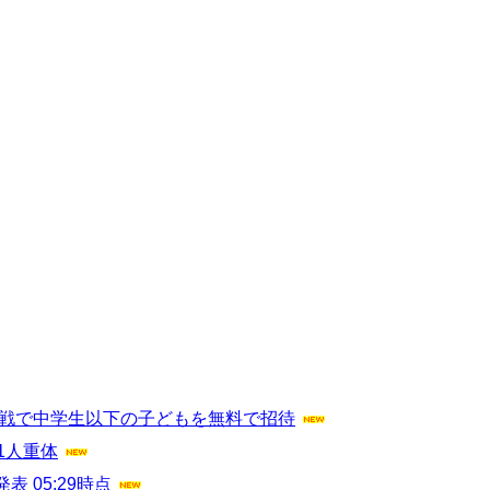
連戦で中学生以下の子どもを無料で招待
1人重体
 05:29時点