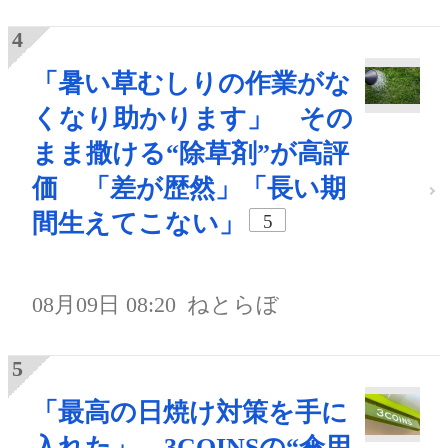
「暑い草むしりの作業がな
くなり助かります」 その
まま撒ける“除草剤”が高評
価 「差が歴然」「長い期
間生えてこない」
5
08月09日 08:20
ねとらぼ
「最高の日焼け対策を手に
入れた」 3COINSの“傘用