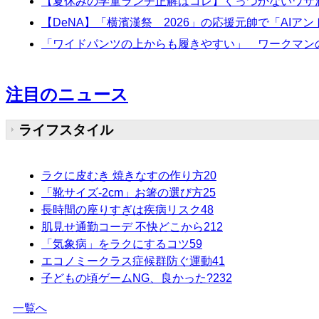
【夏休みの学童ランチ正解はコレ】くっつかないワザ
【DeNA】「横濱漢祭 2026」の応援元帥で「AIア
「ワイドパンツの上からも履きやすい」 ワークマンの
注目のニュース
ライフスタイル
ラクに皮むき 焼きなすの作り方
20
「靴サイズ-2cm」お箸の選び方
25
長時間の座りすぎは疾病リスク
48
肌見せ通勤コーデ 不快どこから
212
「気象病」をラクにするコツ
59
エコノミークラス症候群防ぐ運動
41
子どもの頃ゲームNG、良かった?
232
一覧へ