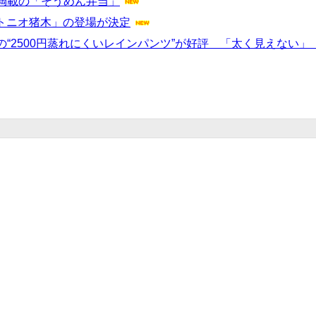
満載の「そうめん弁当」
ントニオ猪木」の登場が決定
“2500円蒸れにくいレインパンツ”が好評 「太く見えない」