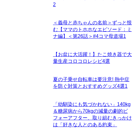
2
＜義母と赤ちゃんの名前＞ずっと恨
む【ママのトホホなエピソード：ミ
ナ編】＜第26話＞#4コマ母道場
1
【お盆に大活躍！】たこ焼き器で大
量生産コロコロレシピ4選
夏の子乗せ自転車は要注意! 熱中症
を防ぐ対策とおすすめグッズ4選
1
「幼馴染にも気づかれない」140kg
＆糖尿病から70kgの減量の劇的ビ
フォーアフター、取り組むきっかけ
は「好きな人とのある約束」