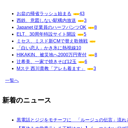
お盆の帰省ラッシュ始まる
43
西鉄、意図しない駅構内放送
3
Japanet 従業員のハーフパンツOK
8
ELT、30周年特設サイト開設
5
ミセス、ミスド新CMで替え歌挑戦
「白い恋人」かき氷に熱視線
10
HIKAKIN、被災地へ2000万円寄付
8
辻希美、一家で焼きそば12玉
6
Mステ 西川貴教「アレも着ます」
3
一覧へ
新着のニュース
黒電話とジジをモチーフに 「ルージュの伝言」流れる