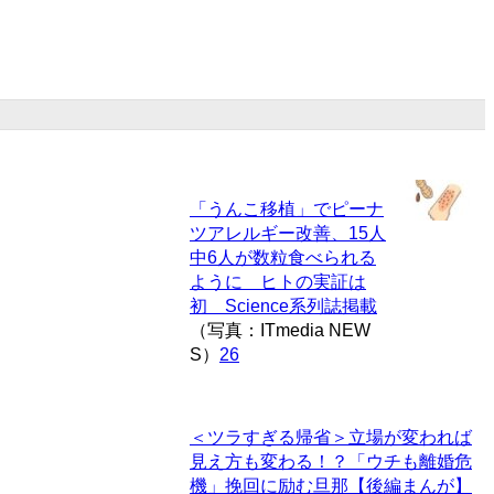
「うんこ移植」でピーナ
ツアレルギー改善、15人
中6人が数粒食べられる
ように ヒトの実証は
初 Science系列誌掲載
（写真：ITmedia NEW
S）
26
＜ツラすぎる帰省＞立場が変われば
見え方も変わる！？「ウチも離婚危
機」挽回に励む旦那【後編まんが】