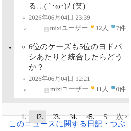
る…( `･ω･)ﾉ (笑)
2026年06月04日 23:39
mixiユーザー
12
人
7件
6位のケーズも5位のヨドバ
シあたりと統合したらどう
か？
2026年06月04日 12:21
mixiユーザー
11
人
0件
1
2
3
4
5
次
このニュースに関する日記・つぶ