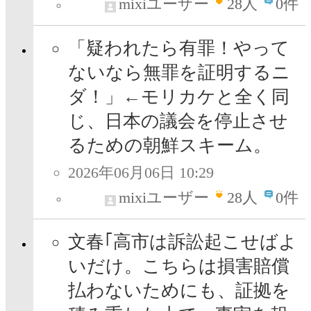
mixiユーザー
28
人
0件
「疑われたら有罪！やって
ないなら無罪を証明するニ
ダ！」←モリカケと全く同
じ、日本の議会を停止させ
るための朝鮮スキーム。
2026年06月06日 10:29
mixiユーザー
28
人
0件
文春｢高市は訴訟起こせばよ
いだけ。こちらは損害賠償
払わないためにも、証拠を