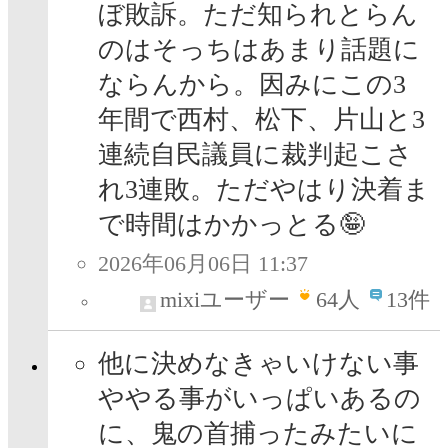
ぼ敗訴。ただ知られとらん
のはそっちはあまり話題に
ならんから。因みにこの3
年間で西村、松下、片山と3
連続自民議員に裁判起こさ
れ3連敗。ただやはり決着ま
で時間はかかっとる🤪
2026年06月06日 11:37
mixiユーザー
64
人
13件
他に決めなきゃいけない事
ややる事がいっぱいあるの
に、鬼の首捕ったみたいに