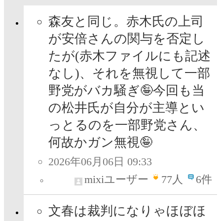
森友と同じ。赤木氏の上司
が安倍さんの関与を否定し
たが(赤木ファイルにも記述
なし)、それを無視して一部
野党がバカ騒ぎ🤪今回も当
の松井氏が自分が主導とい
っとるのを一部野党さん、
何故かガン無視🤪
2026年06月06日 09:33
mixiユーザー
77
人
6件
文春は裁判になりゃほぼほ