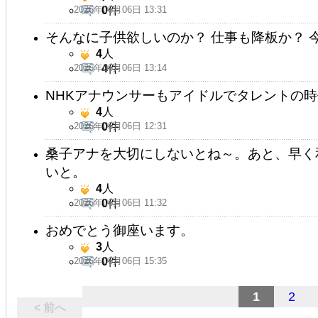
2026年06月06日 13:31
0
件
そんなに子供欲しいのか？ 仕事も降板か？ 
4
人
2026年06月06日 13:14
4
件
NHKアナウンサーもアイドルでタレントの
4
人
2026年06月06日 12:31
0
件
桑子アナを大切にしないとね～。あと、早く
いと。
4
人
2026年06月06日 11:32
0
件
おめでとう御座います。
3
人
2026年06月06日 15:35
0
件
1
2
< 前へ