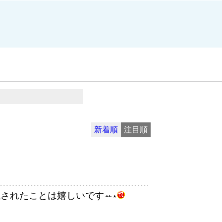
新着順
注目順
されたことは嬉しいですꕀ⋆