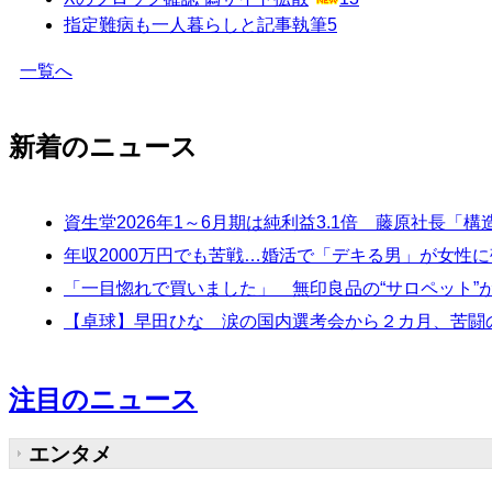
指定難病も一人暮らしと記事執筆
5
一覧へ
新着のニュース
資生堂2026年1～6月期は純利益3.1倍 藤原社長
年収2000万円でも苦戦…婚活で「デキる男」が女性に
「一目惚れで買いました」 無印良品の“サロペット
【卓球】早田ひな 涙の国内選考会から２カ月、苦闘
注目のニュース
エンタメ