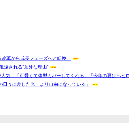
「構造改革から成長フェーズへと転換」
敬遠される“意外な理由”
”が人気 「可愛くて体型カバーしてくれる」「今年の夏はヘビ
の日々に差した光「より自由になっている」