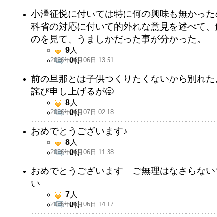
小澤征悦に付いては特に何の興味も無かった
科省の対応に付いて的外れな意見を述べて、
のを見て、うましかだった事が分かった。
9
人
2026年06月06日 13:51
0
件
前の旦那とは子供つくりたくないから別れた
詫び申し上げるが🥱
8
人
2026年06月07日 02:18
0
件
おめでとうございます♪
8
人
2026年06月06日 11:38
0
件
おめでとうございます ご無理はなさらない
い
7
人
2026年06月06日 14:17
0
件