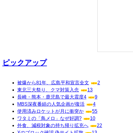
ピックアップ
被爆から81年、広島平和宣言全文
2
東北三大祭り、クマ対策入念
13
長崎・熊本・鹿児島で最大震度4
9
MBS深夜番組の人気企画が復活
4
使用済みロケットが月に衝突か
55
ワタミの「鳥メロ」なぜ好調?
10
外食、減税対象の持ち帰り拡充へ
22
Xのブロック確認 偽サイト拡散
13