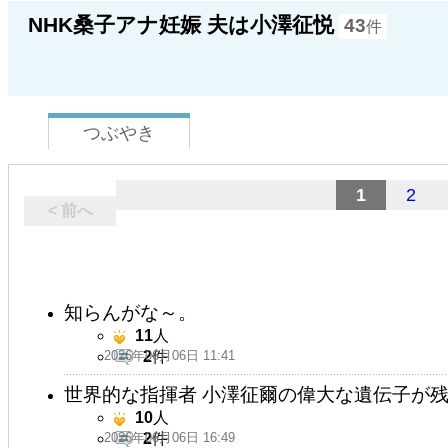
NHK桑子アナ妊娠 夫は小澤征悦
43
件
つぶやき
1
2
< 前へ
知らんがな～。
11
人
2026年06月06日 11:41
2
件
世界的な指揮者 小澤征爾の偉大な遺伝子が残
10
人
2026年06月06日 16:49
2
件