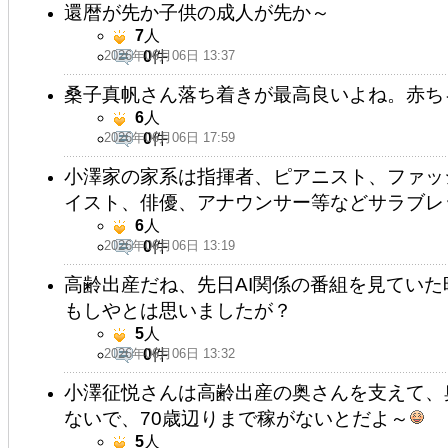
還暦が先か子供の成人が先か～
7
人
2026年06月06日 13:37
0
件
桑子真帆さん落ち着きが最高良いよね。赤ち
6
人
2026年06月06日 17:59
0
件
小澤家の家系は指揮者、ピアニスト、ファッ
イスト、俳優、アナウンサー等などサラブレ
6
人
2026年06月06日 13:19
0
件
高齢出産だね、先日AI関係の番組を見てい
もしやとは思いましたが？
5
人
2026年06月06日 13:32
0
件
小澤征悦さんは高齢出産の奥さんを支えて、
ないで、70歳辺りまで稼がないとだよ～
5
人