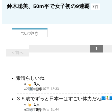
鈴木聡美、50m平で女子初の9連覇
7
件
つぶやき
1
< 前へ
素晴らしいね
3
人
2026年06月07日 18:33
1
件
３５歳でずっと日本一はすごい体力だね
1
人
2026年06月07日 18:44
0
件