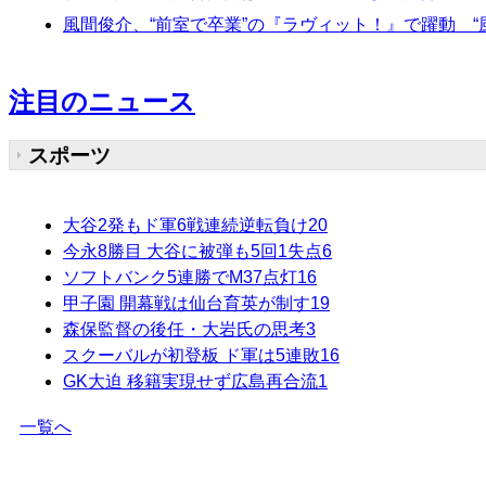
風間俊介、“前室で卒業”の『ラヴィット！』で躍動 
注目のニュース
スポーツ
大谷2発もド軍6戦連続逆転負け
20
今永8勝目 大谷に被弾も5回1失点
6
ソフトバンク5連勝でM37点灯
16
甲子園 開幕戦は仙台育英が制す
19
森保監督の後任・大岩氏の思考
3
スクーバルが初登板 ド軍は5連敗
16
GK大迫 移籍実現せず広島再合流
1
一覧へ