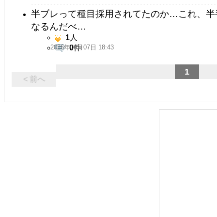
半ブレって種目採用されてたのか…これ、半
なるんだべ…
1
人
2026年06月07日 18:43
0
件
1
< 前へ