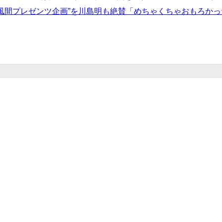
“風間プレゼンツ企画”を川島明も絶賛「めちゃくちゃおもろかっ