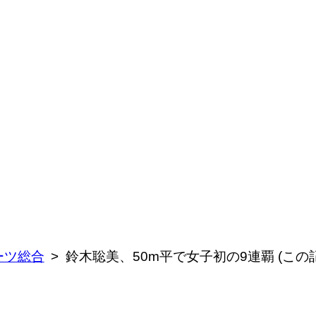
ーツ総合
鈴木聡美、50m平で女子初の9連覇 (こ