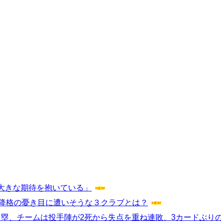
大きな期待を抱いている」
2降格の憂き目に遭いそうな３クラブとは？
続出塁、チームは投手陣が2死から失点を重ね連敗、3カードぶり