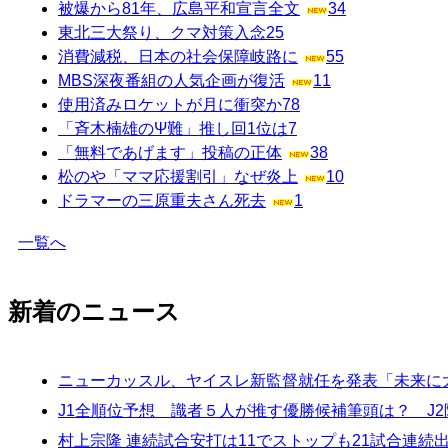
被爆から81年、広島平和宣言全文
34
東北三大祭り、クマ対策入念
25
消費減税、日本の社会保障岐路に
55
MBS深夜番組の人気企画が復活
11
使用済みロケットが月に衝突か
78
「斉木楠雄のΨ難」推し回1位は
7
「無料であげます」投稿の正体
38
松のや「ママ応援割引」なぜ炎上
10
ドラマーの三原重夫さん死去
1
一覧へ
新着のニュース
ニューカッスル、ヤイスレ新監督就任を発表「未来に
J1全順位予想 識者５人が推す優勝候補筆頭は？ J
村上宗隆 連続試合安打は11でストップも21試合連