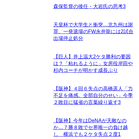
森保監督の後任・大岩氏の思考
3
天皇杯で大学生と衝突…北九州は謝
罪、一発退場のFW永井龍には2試合
出場停止処分
【巨人】井上温大2ケタ勝利の要因
は？「粘れるように」女房役岸田や
杉内コーチが明かす成長ぶり
【阪神】４回６失点の高橋遥人「力
不足を痛感。全部自分のせい」今季
２敗目に猛省の言葉繰り返す
3
【阪神】今年はDeNAが天敵なの
か…７勝８敗でセ界唯一の負け越
し 横浜でも２ケタ失点２度
1