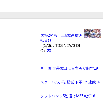
大谷2発もド軍6戦連続逆
転負け
（写真：TBS NEWS DI
G）
20
甲子園 開幕戦は仙台育英が制す
19
スクーバルが初登板 ド軍は5連敗
16
ソフトバンク5連勝でM37点灯
16