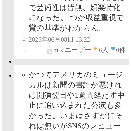
で芸術性は皆無、娯楽特化
になった。 つか収益重視で
賞の基準がわからん。
2026年06月08日 13:22
mixiユーザー
6
人
0件
かつてアメリカのミュージ
カルは新聞の書評が悪けれ
ば開演翌日や1週間経たず中
止に追い込まれた公演も多
かった。いまはさすがにそ
れは無いがSNSのレビュー