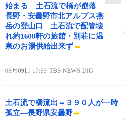
始まる 土石流で橋が崩落
長野・安曇野市北アルプス燕
岳の登山口 土石流で配管壊
れ約1600軒の旅館・別荘に温
泉のお湯供給出来ず
08月09日 17:53
TBS NEWS DIG
土石流で橋流出＝３９０人が一時
孤立―長野県安曇野