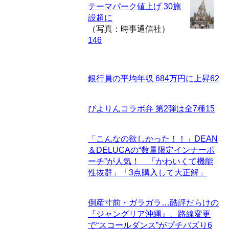
テーマパーク値上げ 30施
設超に
（写真：時事通信社）
146
銀行員の平均年収 684万円に上昇
62
ぴよりんコラボ弁 第2弾は全7種
15
「こんなの欲しかった！！」DEAN
＆DELUCAの“数量限定インナーポ
ーチ”が人気！ 「かわいくて機能
性抜群」「3点購入して大正解」
倒産寸前・ガラガラ…酷評だらけの
『ジャングリア沖縄』、路線変更
で“スコールダンス”がプチバズり
6