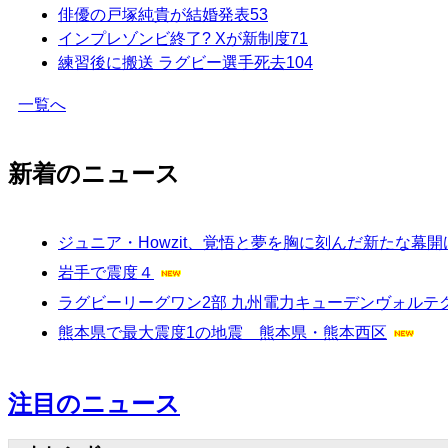
俳優の戸塚純貴が結婚発表
53
インプレゾンビ終了? Xが新制度
71
練習後に搬送 ラグビー選手死去
104
一覧へ
新着のニュース
ジュニア・Howzit、覚悟と夢を胸に刻んだ新たな幕開け 5人
岩手で震度４
ラグビーリーグワン2部 九州電力キューデンヴォル
熊本県で最大震度1の地震 熊本県・熊本西区
注目のニュース