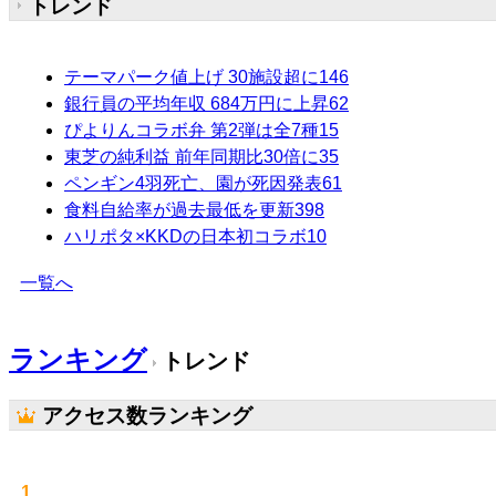
トレンド
テーマパーク値上げ 30施設超に
146
銀行員の平均年収 684万円に上昇
62
ぴよりんコラボ弁 第2弾は全7種
15
東芝の純利益 前年同期比30倍に
35
ペンギン4羽死亡、園が死因発表
61
食料自給率が過去最低を更新
398
ハリポタ×KKDの日本初コラボ
10
一覧へ
ランキング
トレンド
アクセス数ランキング
1