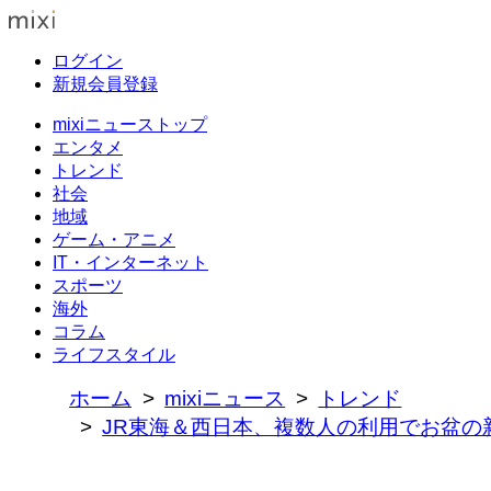
ログイン
新規会員登録
mixiニューストップ
エンタメ
トレンド
社会
地域
ゲーム・アニメ
IT・インターネット
スポーツ
海外
コラム
ライフスタイル
ホーム
mixiニュース
トレンド
JR東海＆西日本、複数人の利用でお盆の