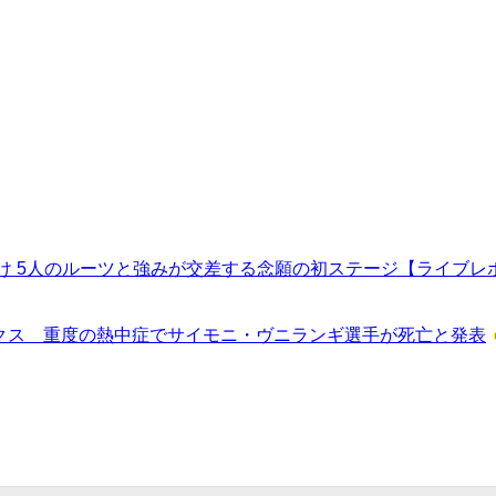
のルーツと強みが交差する念願の初ステージ【ライブレポ／Howzit 1s
テクス 重度の熱中症でサイモニ・ヴニランギ選手が死亡と発表