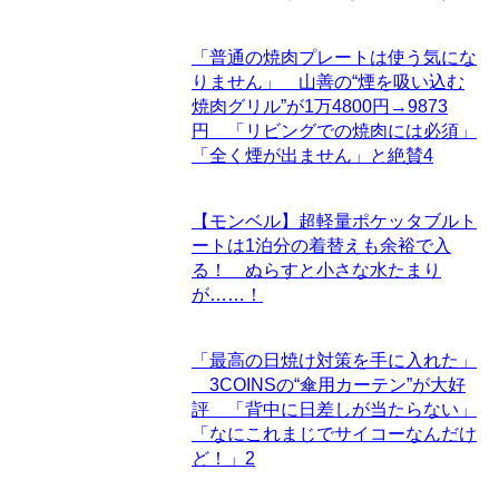
「普通の焼肉プレートは使う気にな
りません」 山善の“煙を吸い込む
焼肉グリル”が1万4800円→9873
円 「リビングでの焼肉には必須」
「全く煙が出ません」と絶賛
4
【モンベル】超軽量ポケッタブルト
ートは1泊分の着替えも余裕で入
る！ ぬらすと小さな水たまり
が……！
「最高の日焼け対策を手に入れた」
3COINSの“傘用カーテン”が大好
評 「背中に日差しが当たらない」
「なにこれまじでサイコーなんだけ
ど！」
2