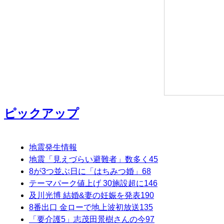
ピックアップ
地震発生情報
地震「見えづらい避難者」数多く
45
8が3つ並ぶ日に「はちみつ婚」
68
テーマパーク値上げ 30施設超に
146
及川光博 結婚&妻の妊娠を発表
190
8番出口 金ローで地上波初放送
135
「要介護5」志茂田景樹さんの今
97