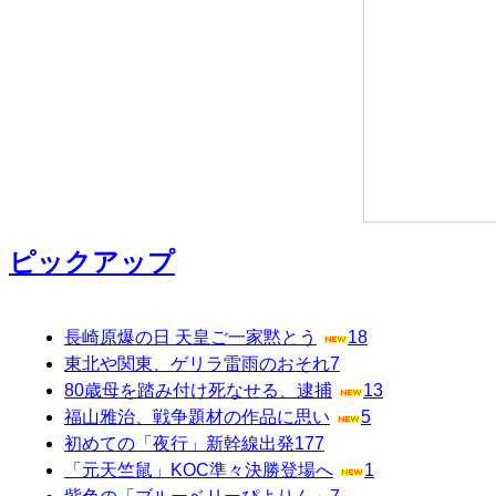
ピックアップ
長崎原爆の日 天皇ご一家黙とう
18
東北や関東、ゲリラ雷雨のおそれ
7
80歳母を踏み付け死なせる、逮捕
13
福山雅治、戦争題材の作品に思い
5
初めての「夜行」新幹線出発
177
「元天竺鼠」KOC準々決勝登場へ
1