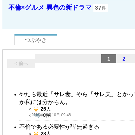
不倫×グルメ 異色の新ドラマ
37
件
つぶやき
1
2
< 前へ
やたら最近「サレ妻」やら「サレ夫」とかっ
か私には分からん。
26
人
2026年06月10日 09:48
0
件
不倫である必要性が皆無過ぎる
23
人