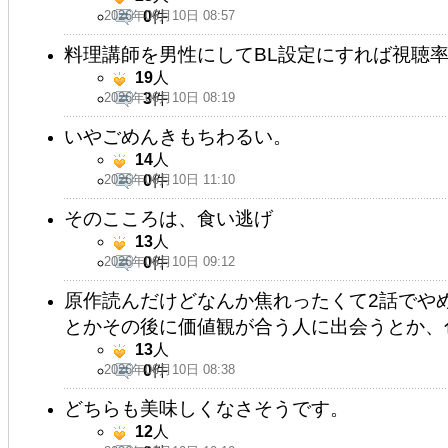
2026年06月10日 08:57
0
件
料理講師を男性にしてBL設定にすれば視聴率
19
人
2026年06月10日 08:19
3
件
いやごめんきもちわるい。
14
人
2026年06月10日 11:10
0
件
そのこころは、食い逃げ
13
人
2026年06月10日 09:12
0
件
原作読んだけどなんか焦れったくて2話でや
とかその後に価値観が合う人に出会うとか、
13
人
2026年06月10日 08:38
0
件
どちらも美味しくなさそうです。
12
人