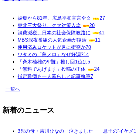
被爆から81年、広島平和宣言全文
27
東北三大祭り、クマ対策入念
20
消費減税、日本の社会保障岐路に
41
MBS深夜番組の人気企画が復活
11
使用済みロケットが月に衝突か
70
ワタミの「鳥メロ」なぜ好調?
14
「斉木楠雄のΨ難」推し回1位は
5
「無料であげます」投稿の正体
24
指定難病も一人暮らしと記事執筆
7
一覧へ
新着のニュース
3児の母・吉川ひなの「泣きました」 息子の“イケメ