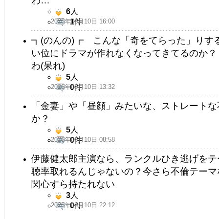
わ…
6
人
2026年06月10日 16:00
1
件
┓(のんの)┏ こんな「奇をてらった」り
い位にドラマが作れなくなってきてるのか？
わ(呆れ)
5
人
2026年06月10日 13:32
0
件
「金妻」や「昼顔」みたいな、ストレートな
か？
5
人
2026年06月10日 08:58
0
件
伊藤健太郎主演なら、ランクルひき逃げをテ
聴率取れるんじゃないの？今さら不倫テーマ
関心すら持たれない
3
人
2026年06月10日 22:12
0
件