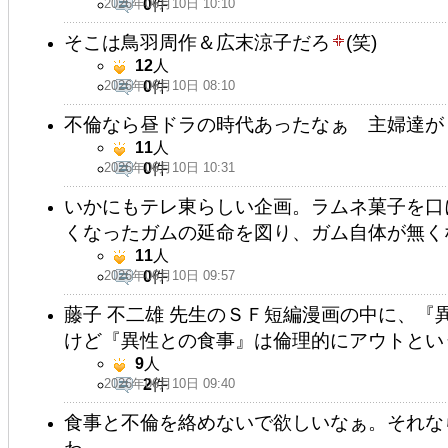
2026年06月10日 10:10
0
件
そこは鳥羽周作＆広末涼子だろ
(笑)
12
人
2026年06月10日 08:10
0
件
不倫なら昼ドラの時代あったなぁ 主婦達が
11
人
2026年06月10日 10:31
0
件
いかにもテレ東らしい企画。ラムネ菓子を口
くなったガムの延命を図り、ガム自体が無く
11
人
2026年06月10日 09:57
0
件
藤子 不二雄 先生のＳＦ短編漫画の中に、『
けど『異性との食事』は倫理的にアウトとい
9
人
2026年06月10日 09:40
2
件
食事と不倫を絡めないで欲しいなぁ。それな