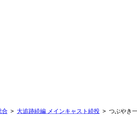
総合
大追跡続編 メインキャスト続投
つぶやき