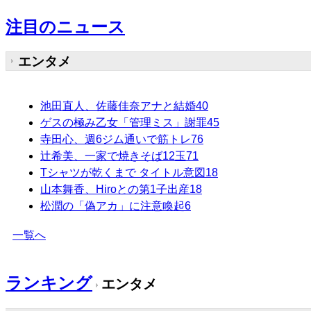
注目のニュース
エンタメ
池田直人、佐藤佳奈アナと結婚
40
ゲスの極み乙女「管理ミス」謝罪
45
寺田心、週6ジム通いで筋トレ
76
辻希美、一家で焼きそば12玉
71
Tシャツが乾くまで タイトル意図
18
山本舞香、Hiroとの第1子出産
18
松潤の「偽アカ」に注意喚起
6
一覧へ
ランキング
エンタメ