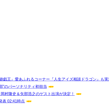
『遊戯王』愛あふれるコーナー『人生アイズ相談ドラゴン』も実
部”のパーソナリティ初担当
・岡村隆史＆矢部浩之のゲスト出演が決定！
 02:41時点