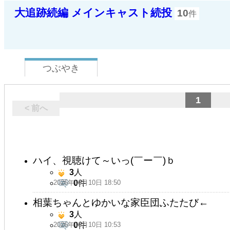
大追跡続編 メインキャスト続投
10
件
つぶやき
1
< 前へ
ハイ、視聴けて～いっ(￣ー￣)ｂ
3
人
2026年06月10日 18:50
0
件
相葉ちゃんとゆかいな家臣団ふたたび←
3
人
2026年06月10日 10:53
0
件