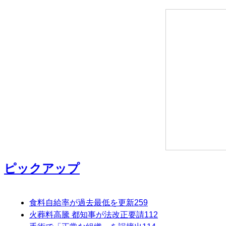
ピックアップ
食料自給率が過去最低を更新
259
火葬料高騰 都知事が法改正要請
112