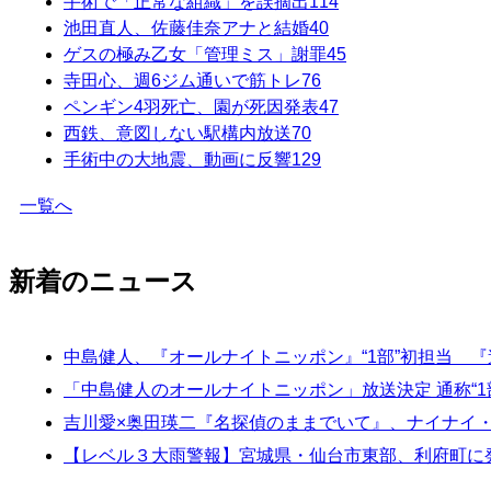
手術で「正常な組織」を誤摘出
114
池田直人、佐藤佳奈アナと結婚
40
ゲスの極み乙女「管理ミス」謝罪
45
寺田心、週6ジム通いで筋トレ
76
ペンギン4羽死亡、園が死因発表
47
西鉄、意図しない駅構内放送
70
手術中の大地震、動画に反響
129
一覧へ
新着のニュース
中島健人、『オールナイトニッポン』“1部”初担当 
「中島健人のオールナイトニッポン」放送決定 通称“1
吉川愛×奥田瑛二『名探偵のままでいて』、ナイナイ
【レベル３大雨警報】宮城県・仙台市東部、利府町に発表