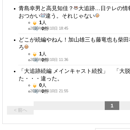
青島幸男と高見知佳？
大追跡…日テレの情報
おつかい
違う。それじゃない
1
人
2026年06月10日 18:45
0
件
どこが続編やねん！加山雄三も藤竜也も柴田
ろ
1
人
2026年06月10日 11:36
0
件
「大追跡続編 メインキャスト続投」 「大
た・・・違った。
0
人
2026年06月10日 21:55
0
件
1
< 前へ