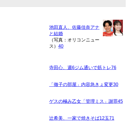
池田直人、佐藤佳奈アナ
と結婚
（写真：オリコンニュー
ス）
40
寺田心、週6ジム通いで筋トレ
76
「徹子の部屋」内容急きょ変更
30
ゲスの極み乙女「管理ミス」謝罪
45
辻希美、一家で焼きそば12玉
71