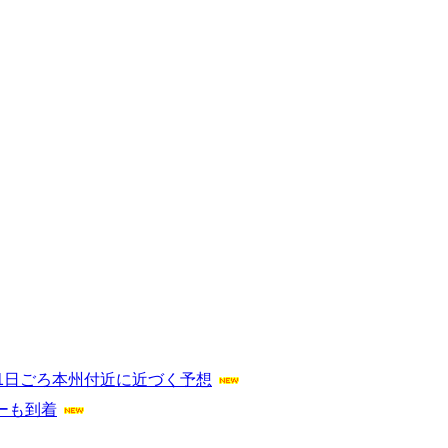
1日ごろ本州付近に近づく予想
ーも到着