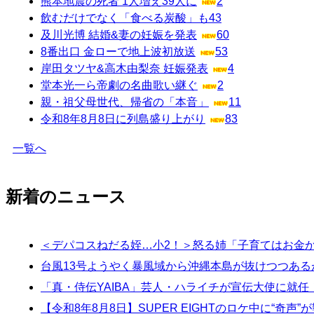
熊本地震の死者 1人増え39人に
2
飲むだけでなく「食べる炭酸」も
43
及川光博 結婚&妻の妊娠を発表
60
8番出口 金ローで地上波初放送
53
岸田タツヤ&高木由梨奈 妊娠発表
4
堂本光一ら帝劇の名曲歌い継ぐ
2
親・祖父母世代、帰省の「本音」
11
令和8年8月8日に列島盛り上がり
83
一覧へ
新着のニュース
＜デパコスねだる姪…小2！＞怒る姉「子育てはお金
台風13号ようやく暴風域から沖縄本島が抜けつつある
「真・侍伝YAIBA」芸人・ハライチが宣伝大使に就
【令和8年8月8日】SUPER EIGHTのロケ中に“奇