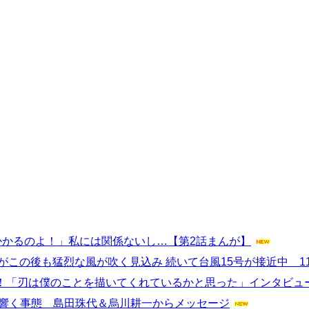
かかるのよ！」私には関係ないし…【第2話まんが】
がこの後も猛烈な風が吹く見込み 続いて台風15号が接近中 1
任！「刃は僕のことを描いてくれているかと思った」インタビュ
声”が響く事態 島田珠代＆烏川耕一からメッセージ