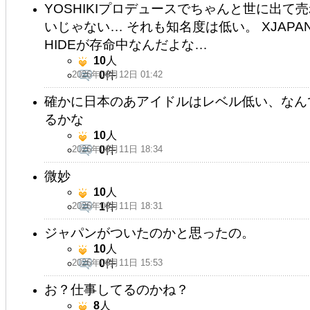
YOSHIKIプロデュースでちゃんと世に出て売
いじゃない… それも知名度は低い。 XJAP
HIDEが存命中なんだよな…
10
人
2026年06月12日 01:42
0
件
確かに日本のあアイドルはレベル低い、なん
るかな
10
人
2026年06月11日 18:34
0
件
微妙
10
人
2026年06月11日 18:31
1
件
ジャパンがついたのかと思ったの。
10
人
2026年06月11日 15:53
0
件
お？仕事してるのかね？
8
人