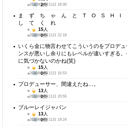
2026年06月11日 18:00
2
件
ま ず ち ゃ ん と T O S H 
し て く れ
15
人
2026年06月11日 22:18
0
件
いくら金に物言わせてこういうのをプロデュ
ンスが悪いし余りにもレベルが違いすぎる。
に気づかないのかね(笑)
15
人
2026年06月11日 16:53
0
件
プロデューサー、間違えたね…。
13
人
2026年06月11日 20:55
0
件
ブルーレイジャパン
13
人
2026年06月11日 19:24
0
件