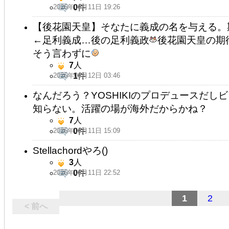
2026年06月11日 19:26
0
件
【後花園天皇】そなたに義成の名を与える。
←足利義成…後の足利義政
後花園天皇の期
そう言わずに
7
人
2026年06月12日 03:46
1
件
なんだろう？YOSHIKIのプロデュースだ
知らない。活躍の場が海外だからかね？
7
人
2026年06月11日 15:09
0
件
Stellachordやろ()
3
人
2026年06月11日 22:52
0
件
1
2
< 前へ