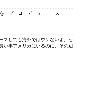
I を プ ロ デ ュ ー ス
ースしても海外ではウケないよ。セ
長い事アメリカにいるのに、その辺