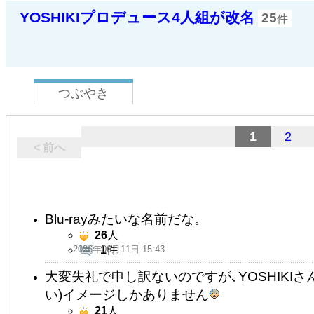
YOSHIKIプロデュース4人組が改名
25
件
つぶやき
1
2
< 前へ
Blu-rayみたいな名前だな。
26
人
2026年06月11日 15:43
1
件
大変失礼で申し訳ないのですが､YOSHIKI
い)イメージしかありません
21
人