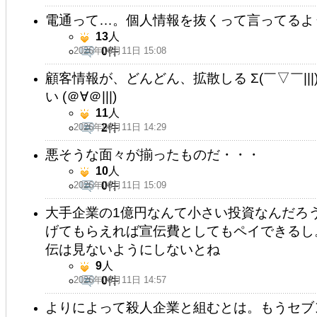
電通って…。個人情報を抜くって言ってるよ
13
人
2026年06月11日 15:08
0
件
顧客情報が、どんどん、拡散しる Σ(￣▽￣||
い (＠∀＠|||)
11
人
2026年06月11日 14:29
2
件
悪そうな面々が揃ったものだ・・・
10
人
2026年06月11日 15:09
0
件
大手企業の1億円なんて小さい投資なんだろ
げてもらえれば宣伝費としてもペイできるし
伝は見ないようにしないとね
9
人
2026年06月11日 14:57
0
件
よりによって殺人企業と組むとは。もうセブ