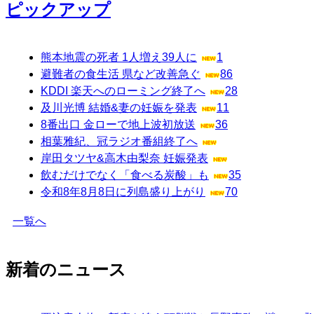
ピックアップ
熊本地震の死者 1人増え39人に
1
避難者の食生活 県など改善急ぐ
86
KDDI 楽天へのローミング終了へ
28
及川光博 結婚&妻の妊娠を発表
11
8番出口 金ローで地上波初放送
36
相葉雅紀、冠ラジオ番組終了へ
岸田タツヤ&高木由梨奈 妊娠発表
飲むだけでなく「食べる炭酸」も
35
令和8年8月8日に列島盛り上がり
70
一覧へ
新着のニュース