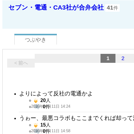
セブン・電通・CA3社が合弁会社
41
件
つぶやき
1
2
< 前へ
よりによって反社の電通かよ
20
人
2026年06月11日 14:24
0
件
うゎー、最悪コラボもここまでくれば却って
15
人
2026年06月11日 14:58
0
件