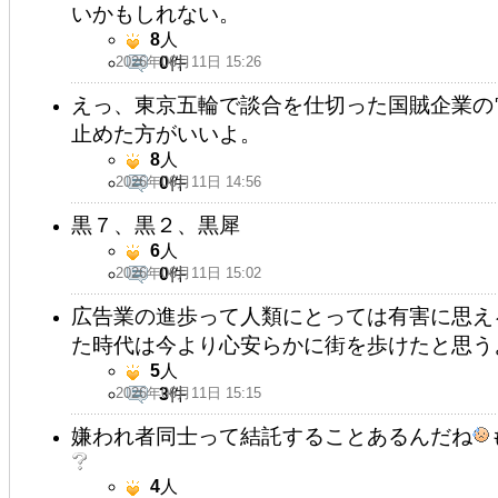
いかもしれない。
8
人
2026年06月11日 15:26
0
件
えっ、東京五輪で談合を仕切った国賊企業の
止めた方がいいよ。
8
人
2026年06月11日 14:56
0
件
黒７、黒２、黒犀
6
人
2026年06月11日 15:02
0
件
広告業の進歩って人類にとっては有害に思え
た時代は今より心安らかに街を歩けたと思う
5
人
2026年06月11日 15:15
3
件
嫌われ者同士って結託することあるんだね
4
人