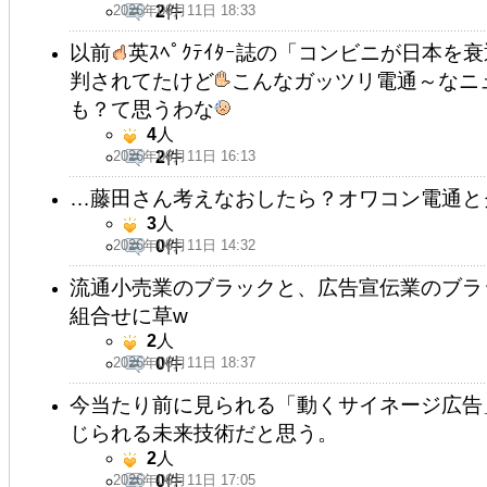
2026年06月11日 18:33
2
件
以前
英ｽﾍﾟｸﾃｲﾀｰ誌の「コンビニが日本を
判されてたけど
こんなガッツリ電通～なニ
も？て思うわな
4
人
2026年06月11日 16:13
2
件
…藤田さん考えなおしたら？オワコン電通と
3
人
2026年06月11日 14:32
0
件
流通小売業のブラックと、広告宣伝業のブラ
組合せに草w
2
人
2026年06月11日 18:37
0
件
今当たり前に見られる「動くサイネージ広告
じられる未来技術だと思う。
2
人
2026年06月11日 17:05
0
件