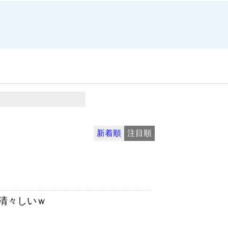
新着順
注目順
清々しいｗ