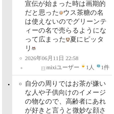
宣伝が始まった時は画期的
だと思った
ウス茶糖の名
は使えないのでグリーンテ
ィーの名で売らるようにな
って広まった
夏にピッタ
リ
2026年06月11日 22:58
mixiユーザー
1
人
1件
自分の周りではお茶が嫌い
な人や子供向けのイメージ
の物なので、高齢者にあれ
が好きと言うと微妙な顔さ