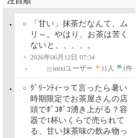
注目順
「甘い」抹茶だなんて、ム
リ～。やはり、お茶は苦く
ないと、、、、。
2026年06月12日 07:34
mixiユーザー
11
人
1件
ｸﾞﾘｰﾝﾃｨｰって言ったら暑い
時期限定でお茶屋さんの店
頭でﾎﾞｺﾎﾞｺ湧き上がる？容
器で1杯いくらで売られて
る、甘い抹茶味の飲み物っ