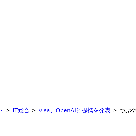
ト
IT総合
Visa、OpenAIと提携を発表
つぶ