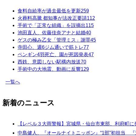
食料自給率が過去最低を更新
259
火葬料高騰 都知事が法改正要請
112
手術で「正常な組織」を誤摘出
115
池田直人、佐藤佳奈アナと結婚
40
ゲスの極み乙女「管理ミス」謝罪
45
寺田心、週6ジム通いで筋トレ
77
ペンギン4羽死亡、園が死因発表
47
西鉄、意図しない駅構内放送
70
手術中の大地震、動画に反響
129
一覧へ
新着のニュース
【レベル３大雨警報】宮城県・仙台市東部、利府町に発表
中島健人、『オールナイトニッポン』“1部”初担当 