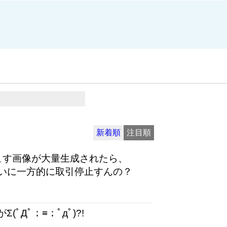
新着順
注目順
起こす画像が大量生成されたら、
たいに一方的に取引停止すんの？
ﾟДﾟ；≡；ﾟдﾟ)?!