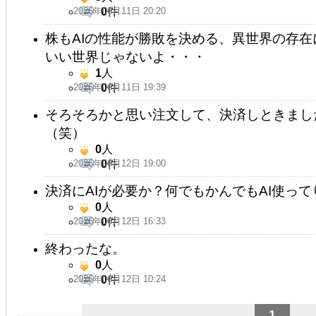
2026年06月11日 20:20
0
件
株もAIの性能が勝敗を決める、異世界の存
いい世界じゃないよ・・・
1
人
2026年06月11日 19:39
0
件
そろそろかと思い注文して、決済しときました(
（笑）
0
人
2026年06月12日 19:00
0
件
決済にAIが必要か？何でもかんでもAI使っ
0
人
2026年06月12日 16:33
0
件
終わったな。
0
人
2026年06月12日 10:24
0
件
1