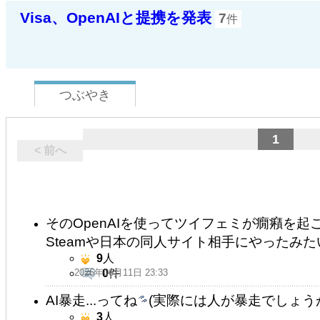
Visa、OpenAIと提携を発表
7
件
つぶやき
1
< 前へ
そのOpenAIを使ってツイフェミが癇癪を
Steamや日本の同人サイト相手にやったみ
9
人
2026年06月11日 23:33
0
件
AI暴走...ってね
(実際には人が暴走でしょうがΣ(
3
人