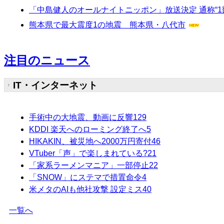
「中島健人のオールナイトニッポン」放送決定 通称“1
熊本県で最大震度1の地震 熊本県・八代市
注目のニュース
IT・インターネット
手術中の大地震、動画に反響
129
KDDI 楽天へのローミング終了へ
5
HIKAKIN、被災地へ2000万円寄付
46
VTuber「声」で楽しまれている?
21
「家系ラーメンマニア」一部停止
22
「SNOW」にステマで措置命令
4
米メタのAIも他社攻撃 設定ミス
40
一覧へ