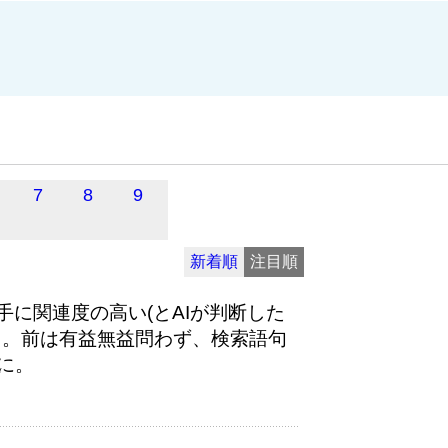
7
8
9
新着順
注目順
手に関連度の高い(とAIが判断した
…。前は有益無益問わず、検索語句
に。