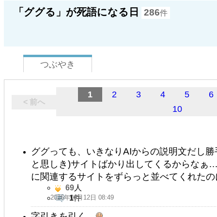
「ググる」が死語になる日
286
件
つぶやき
1
2
3
4
5
6
< 前へ
10
ググっても、いきなりAIからの説明文だし勝
と思しき)サイトばかり出してくるからなぁ
に関連するサイトをずらっと並べてくれたの
69
人
2026年06月12日 08:49
1
件
字引きを引く