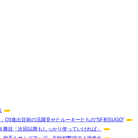
点
Q3進出目前の活躍見せたルーキーたちの“SF初SUGO”
８勝目「次回以降もしっかり使っていければ」