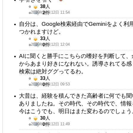
38
人
2026年06月12日 11:54
2
件
自分は、Google検索経由でGeminiをよく
つかれますけど。
33
人
2026年06月12日 12:04
0
件
AIに聞くと勝手にこちらの嗜好を判断して
からあまり好きになれない。誘導されてる感じ
検索は絶対ググってるわ。
33
人
2026年06月12日 09:53
0
件
大昔は、経験を積んできた高齢者に何でも聞
ありましたね。その時代、その時代で、情報
今はこうでも、明日はまた変わるのでしょう
30
人
2026年06月12日 11:49
0
件