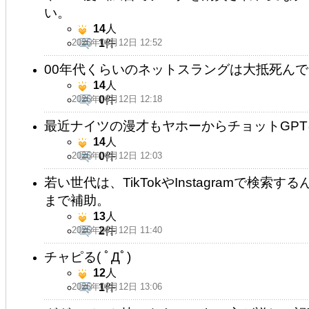
い。
14
人
2026年06月12日 12:52
1
件
00年代くらいのネットスラングは大抵死ん
14
人
2026年06月12日 12:18
0
件
最近ナイツの漫才もヤホーからチョットGPT
14
人
2026年06月12日 12:03
0
件
若い世代は、TikTokやInstagramで検
まで補助。
13
人
2026年06月12日 11:40
2
件
チャピる( ﾟДﾟ)
12
人
2026年06月12日 13:06
1
件