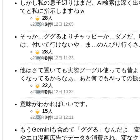
しかし私の息子辺りはまだ、AI検索は深く出な
てと私に指示しますねｗ
28
人
2026年06月12日 12:05
3
件
そっか…ググるよりチャッピーか…ダメだ、
は、付いて行けないや。ま…のんびり行くさ
28
人
2026年06月12日 11:33
6
件
他はさて置いても実際グーグル使っても昔よ
くなってるからなぁ。あと何でもAIっての勘
22
人
2026年06月12日 10:32
0
件
意味がわかればいいです。
15
人
2026年06月12日 12:11
7
件
もうGeminiも含めて「ググる」なんだよ
やエロ漫画広告でデータを消費され、変なク