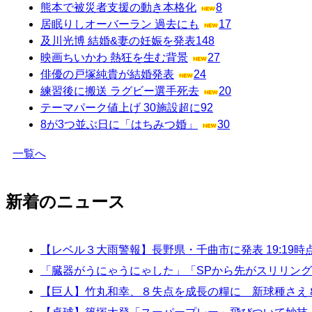
熊本で被災者支援の動き本格化
8
居眠りしオーバーラン 過去にも
17
及川光博 結婚&妻の妊娠を発表
148
映画ちいかわ 熱狂を生む背景
27
俳優の戸塚純貴が結婚発表
24
練習後に搬送 ラグビー選手死去
20
テーマパーク値上げ 30施設超に
92
8が3つ並ぶ日に「はちみつ婚」
30
一覧へ
新着のニュース
【レベル３大雨警報】長野県・千曲市に発表 19:19時
「臓器がうにゃうにゃした」「SPから先がスリリング」
【巨人】竹丸和幸、８失点を成長の糧に 新球種さえ