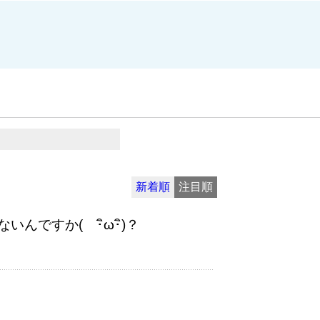
新着順
注目順
ですか( ･ิω･ิ)？