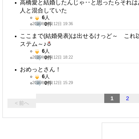
高橋愛と結婚したんじゃ‥と思ったらそれは
人と混合していた
6
人
2026年06月12日 19:36
0
件
ここまで(結婚発表)は出せるけっど～ これ
ステム～♪
6
人
2026年06月12日 18:22
0
件
おめっとさん！
6
人
2026年06月12日 15:29
0
件
1
2
< 前へ