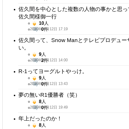
佐久間を中心とした複数の人物の事かと思
佐久間様御一行
10
人
2026年06月12日 17:19
0
件
佐久間って、Snow Manとテレビプロデュ
い。
9
人
2026年06月12日 14:00
2
件
R-1ってヨーグルトやっけ。
9
人
2026年06月12日 13:43
0
件
夢の無いR1優勝者（笑）
8
人
2026年06月12日 19:49
0
件
年上だったのか！
8
人