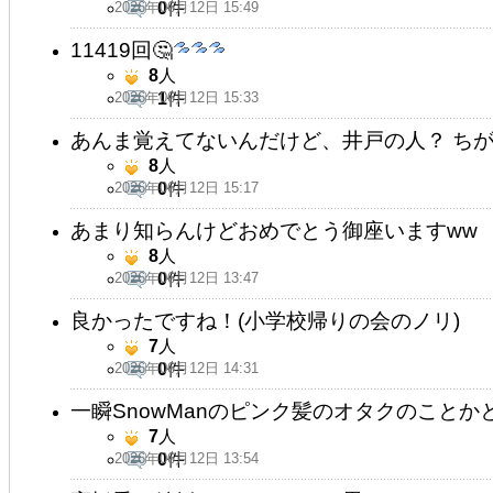
2026年06月12日 15:49
0
件
11419回🤔
8
人
2026年06月12日 15:33
1
件
あんま覚えてないんだけど、井戸の人？ ち
8
人
2026年06月12日 15:17
0
件
あまり知らんけどおめでとう御座いますww
8
人
2026年06月12日 13:47
0
件
良かったですね！(小学校帰りの会のノリ)
7
人
2026年06月12日 14:31
0
件
一瞬SnowManのピンク髪のオタクのこと
7
人
2026年06月12日 13:54
0
件