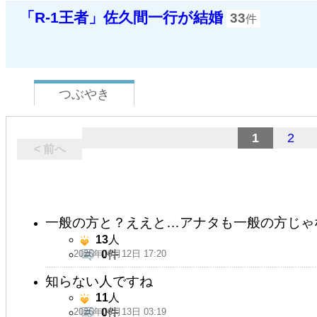
「R-1王者」佐久間一行が結婚
33
件
つぶやき
1
2
< 前へ
一般の方と？ええと…アナタも一般の方じゃないん
13
人
2026年06月12日 17:20
0
件
知らない人ですね
11
人
2026年06月13日 03:19
0
件