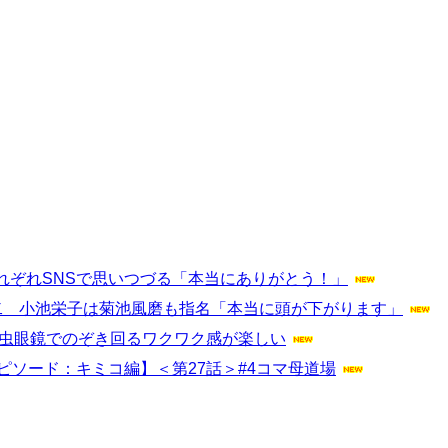
れぞれSNSで思いつづる「本当にありがとう！」
康二 小池栄子は菊池風磨も指名「本当に頭が下がります」
を虫眼鏡でのぞき回るワクワク感が楽しい
ピソード：キミコ編】＜第27話＞#4コマ母道場