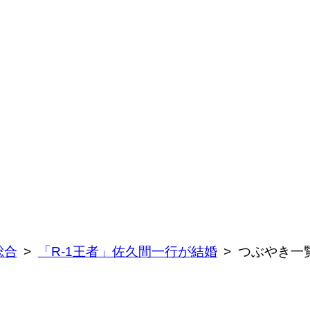
総合
「R-1王者」佐久間一行が結婚
つぶやき一