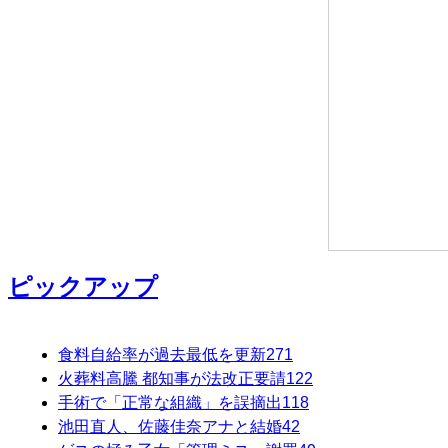
ピックアップ
食料自給率が過去最低を更新
271
火葬料高騰 都知事が法改正要請
122
手術で「正常な組織」を誤摘出
118
池田直人、佐藤佳奈アナと結婚
42