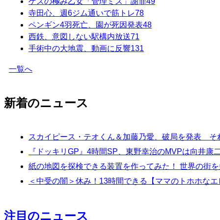
ゲスの極み乙女「管理ミス」謝罪
49
寺田心、週6ジム通いで筋トレ
78
ペンギン4羽死亡、園が死因発表
48
西鉄、意図しない駅構内放送
71
手術中の大地震、動画に反響
131
一覧へ
新着のニュース
スカイピース・テオくん＆加藤乃愛、破局を発表 そ
『ドッキリGP』4時間SP、東野幸治のMVPは向井
紙の地図を探検できる装置を作ってみた！ 世界の街
＜中受の闇＞休み！13時間できる【ママのトホホなエ
注目のニュース