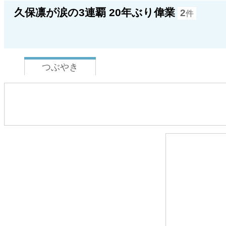
久保凛が涙の3連覇 20年ぶり偉業
2
件
つぶやき