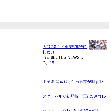
大谷2発もド軍6戦連続逆
転負け
（写真：TBS NEWS DI
G）
15
甲子園 開幕戦は仙台育英が制す
18
スクーバルが初登板 ド軍は5連敗
16
ソフトバンク5連勝でM37点灯
14