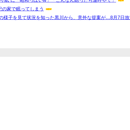
り紙”に「昭和っぽいw」「こんなん貼ったら連呼やで」
有紀の家で眠ってしまう
の様子を見て状況を知った黒川から、意外な提案が…8月7日放