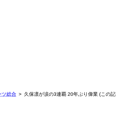
ーツ総合
久保凛が涙の3連覇 20年ぶり偉業 (この