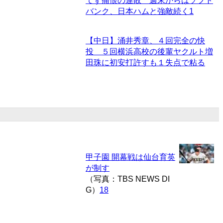
てず痛恨の連敗 週末からはソフト
バンク、日本ハムと強敵続く
1
【中日】涌井秀章、４回完全の快
投 ５回横浜高校の後輩ヤクルト増
田珠に初安打許すも１失点で粘る
甲子園 開幕戦は仙台育英
が制す
（写真：TBS NEWS DI
G）
18