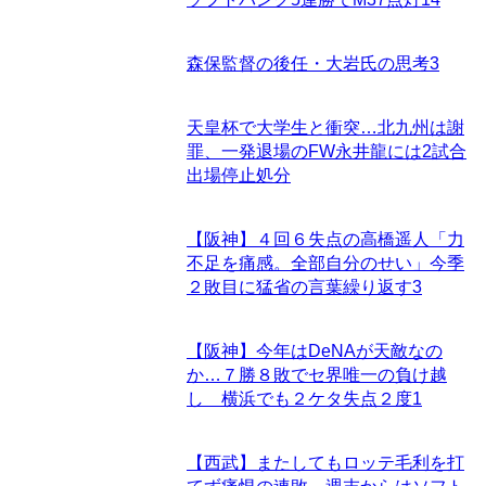
森保監督の後任・大岩氏の思考
3
天皇杯で大学生と衝突…北九州は謝
罪、一発退場のFW永井龍には2試合
出場停止処分
【阪神】４回６失点の高橋遥人「力
不足を痛感。全部自分のせい」今季
２敗目に猛省の言葉繰り返す
3
【阪神】今年はDeNAが天敵なの
か…７勝８敗でセ界唯一の負け越
し 横浜でも２ケタ失点２度
1
【西武】またしてもロッテ毛利を打