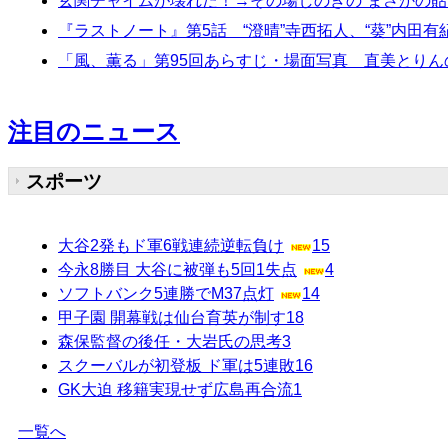
玄関チャイムが壊れた！→その場しのぎの“まさかの貼
『ラストノート』第5話 “澄晴”寺西拓人、“葵”内田
「風、薫る」第95回あらすじ・場面写真 直美とりん
注目のニュース
スポーツ
大谷2発もド軍6戦連続逆転負け
15
今永8勝目 大谷に被弾も5回1失点
4
ソフトバンク5連勝でM37点灯
14
甲子園 開幕戦は仙台育英が制す
18
森保監督の後任・大岩氏の思考
3
スクーバルが初登板 ド軍は5連敗
16
GK大迫 移籍実現せず広島再合流
1
一覧へ