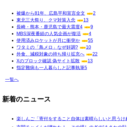
被爆から81年、広島平和宣言全文
2
東北三大祭り、クマ対策入念
13
長崎・熊本・鹿児島で最大震度4
9
MBS深夜番組の人気企画が復活
4
使用済みロケットが月に衝突か
55
ワタミの「鳥メロ」なぜ好調?
10
外食、減税対象の持ち帰り拡充へ
22
Xのブロック確認 偽サイト拡散
13
指定難病も一人暮らしと記事執筆
5
一覧へ
新着のニュース
楽しんご「寄付をすること自体は素晴らしいと思うけ