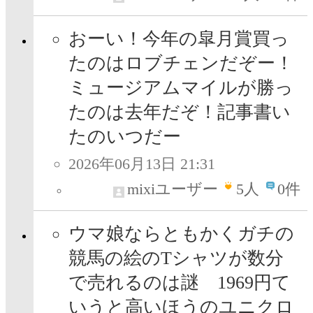
おーい！今年の皐月賞買っ
たのはロブチェンだぞー！
ミュージアムマイルが勝っ
たのは去年だぞ！記事書い
たのいつだー
2026年06月13日 21:31
mixiユーザー
5
人
0件
ウマ娘ならともかくガチの
競馬の絵のTシャツが数分
で売れるのは謎 1969円て
いうと高いほうのユニクロ