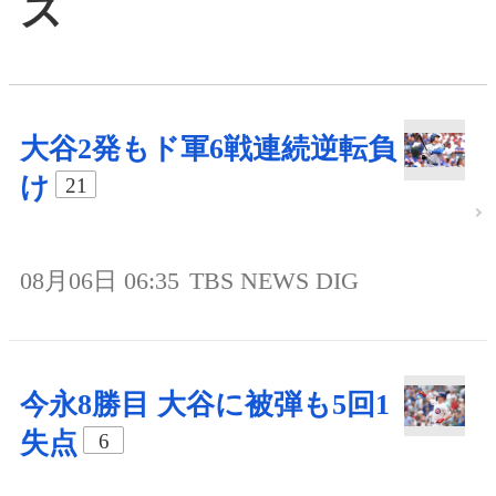
ス
大谷2発もド軍6戦連続逆転負
け
21
08月06日 06:35
TBS NEWS DIG
今永8勝目 大谷に被弾も5回1
失点
6