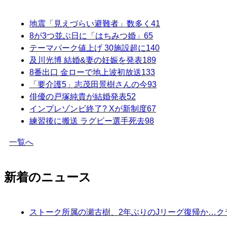
地震「見えづらい避難者」数多く
41
8が3つ並ぶ日に「はちみつ婚」
65
テーマパーク値上げ 30施設超に
140
及川光博 結婚&妻の妊娠を発表
189
8番出口 金ローで地上波初放送
133
「要介護5」志茂田景樹さんの今
93
俳優の戸塚純貴が結婚発表
52
インプレゾンビ終了? Xが新制度
67
練習後に搬送 ラグビー選手死去
98
一覧へ
新着のニュース
ストーク所属の瀬古樹、2年ぶりのJリーグ復帰か…ク