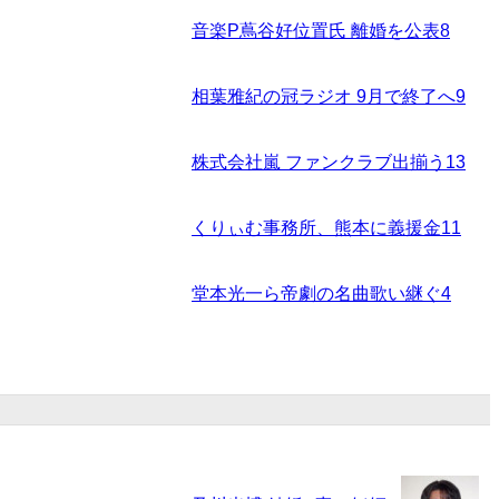
音楽P蔦谷好位置氏 離婚を公表
8
相葉雅紀の冠ラジオ 9月で終了へ
9
株式会社嵐 ファンクラブ出揃う
13
くりぃむ事務所、熊本に義援金
11
堂本光一ら帝劇の名曲歌い継ぐ
4