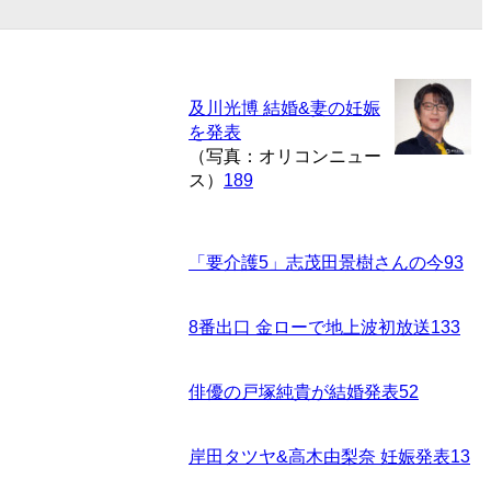
及川光博 結婚&妻の妊娠
を発表
（写真：オリコンニュー
ス）
189
「要介護5」志茂田景樹さんの今
93
8番出口 金ローで地上波初放送
133
俳優の戸塚純貴が結婚発表
52
岸田タツヤ&高木由梨奈 妊娠発表
13