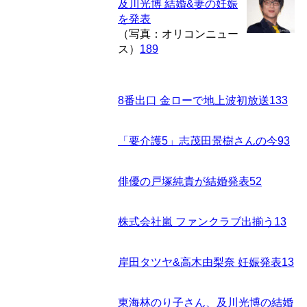
及川光博 結婚&妻の妊娠
を発表
（写真：オリコンニュー
ス）
189
8番出口 金ローで地上波初放送
133
「要介護5」志茂田景樹さんの今
93
俳優の戸塚純貴が結婚発表
52
株式会社嵐 ファンクラブ出揃う
13
岸田タツヤ&高木由梨奈 妊娠発表
13
東海林のり子さん、及川光博の結婚