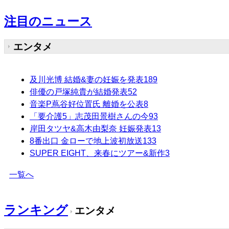
注目のニュース
エンタメ
及川光博 結婚&妻の妊娠を発表
189
俳優の戸塚純貴が結婚発表
52
音楽P蔦谷好位置氏 離婚を公表
8
「要介護5」志茂田景樹さんの今
93
岸田タツヤ&高木由梨奈 妊娠発表
13
8番出口 金ローで地上波初放送
133
SUPER EIGHT、来春にツアー&新作
3
一覧へ
ランキング
エンタメ