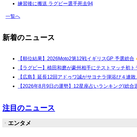
練習後に搬送 ラグビー選手死去
94
一覧へ
新着のニュース
【順位結果】2026Moto2第12戦イギリスGP 予選総合
【ラグビー】植田和磨が豪州相手にテストマッチ初ト
【広島】延長12回アドゥワ誠がサヨナラ弾浴び４連敗
【2026年8月9日の運勢】12星座占いランキング(総
注目のニュース
エンタメ