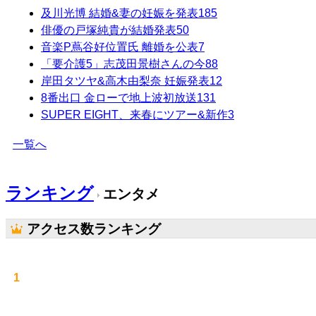
及川光博 結婚&妻の妊娠を発表
185
俳優の戸塚純貴が結婚発表
50
音楽P蔦谷好位置氏 離婚を公表
7
「要介護5」志茂田景樹さんの今
88
岸田タツヤ&高木由梨奈 妊娠発表
12
8番出口 金ローで地上波初放送
131
SUPER EIGHT、来春にツアー&新作
3
一覧へ
ランキング
エンタメ
アクセス数ランキング
1