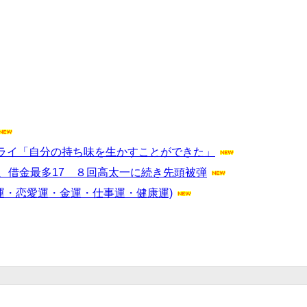
ライ「自分の持ち味を生かすことができた」
、借金最多17 ８回高太一に続き先頭被弾
合運・恋愛運・金運・仕事運・健康運)