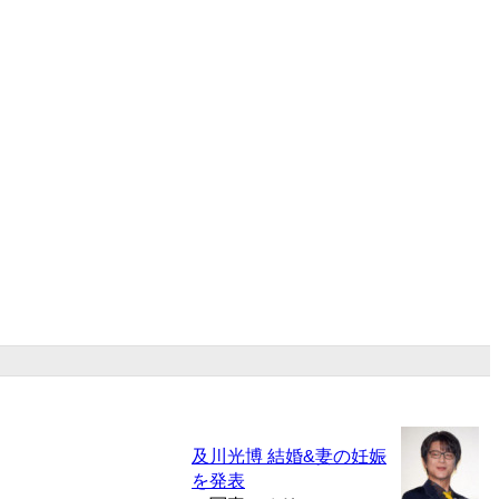
及川光博 結婚&妻の妊娠
を発表