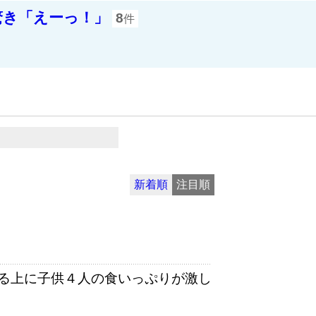
驚き「えーっ！」
8
件
新着順
注目順
る上に子供４人の食いっぷりが激し