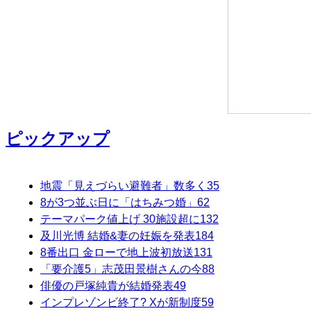
ピックアップ
地震「見えづらい避難者」数多く
35
8が3つ並ぶ日に「はちみつ婚」
62
テーマパーク値上げ 30施設超に
132
及川光博 結婚&妻の妊娠を発表
184
8番出口 金ローで地上波初放送
131
「要介護5」志茂田景樹さんの今
88
俳優の戸塚純貴が結婚発表
49
インプレゾンビ終了? Xが新制度
59