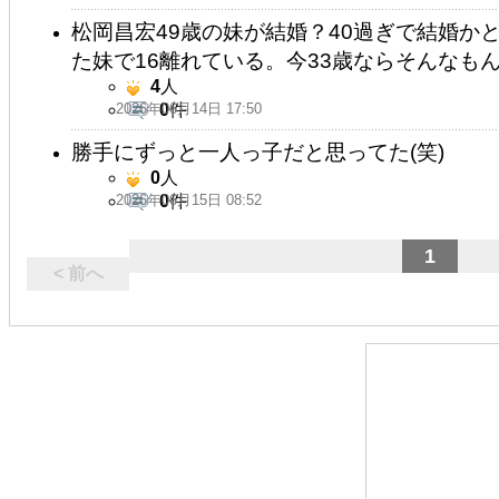
松岡昌宏49歳の妹が結婚？40過ぎで結婚か
た妹で16離れている。今33歳ならそんなも
4
人
2026年06月14日 17:50
0
件
勝手にずっと一人っ子だと思ってた(笑)
0
人
2026年06月15日 08:52
0
件
1
< 前へ