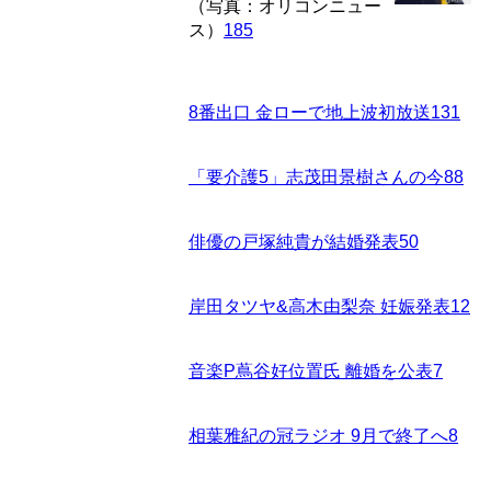
（写真：オリコンニュー
ス）
185
8番出口 金ローで地上波初放送
131
「要介護5」志茂田景樹さんの今
88
俳優の戸塚純貴が結婚発表
50
岸田タツヤ&高木由梨奈 妊娠発表
12
音楽P蔦谷好位置氏 離婚を公表
7
相葉雅紀の冠ラジオ 9月で終了へ
8