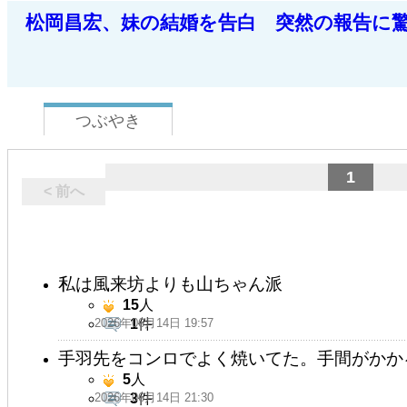
松岡昌宏、妹の結婚を告白 突然の報告に
つぶやき
1
< 前へ
私は風来坊よりも山ちゃん派
15
人
2026年06月14日 19:57
1
件
手羽先をコンロでよく焼いてた。手間がかか
5
人
2026年06月14日 21:30
3
件