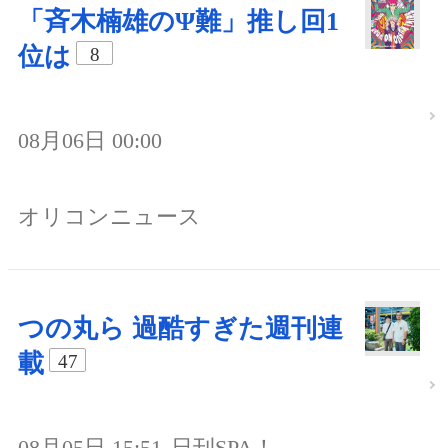
「斉木楠雄のΨ難」推し回1
位は
8
08月06日 00:00
オリコンニュース
つの丸ら 過酷すぎた週刊連
載
47
08月05日 15:51
日刊SPA！