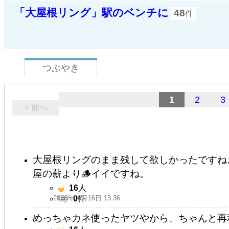
「大屋根リング」駅のベンチに
48
件
つぶやき
1
2
3
< 前へ
大屋根リングのまま残して欲しかったですね
屋の薪より🪵イイですね。
16
人
2026年06月16日 13:36
0
件
めっちゃカネ使ったヤツやから、ちゃんと再