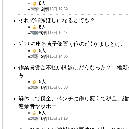
6
人
2026年06月15日 19:59
2
件
それで罪滅ぼしになるとでも？
6
人
2026年06月15日 19:44
0
件
ﾍﾞﾝﾁに座る貞子像置く位のﾎﾞｹかましとけ。
5
人
2026年06月16日 14:36
2
件
作業員賃金不払い問題はどうなった？ 維新
も
5
人
2026年06月16日 05:30
0
件
解体して税金、ベンチに作り変えて税金、維
連業者ヤッホー
5
人
2026年06月15日 21:19
0
件