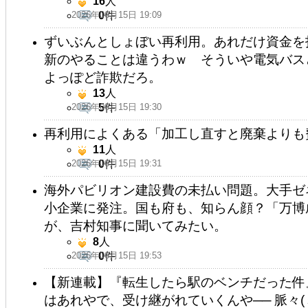
16
人
2026年06月15日 19:09
0
件
ずいぶんとしょぼい再利用。あれだけ資金を
新のやることは違うわｗ そういや電気バス
よっぽど詐欺だろ。
13
人
2026年06月15日 19:30
5
件
再利用によくある「加工し直すと廃棄よりも
11
人
2026年06月15日 19:31
0
件
海外パビリオン建設費の未払い問題。大手ゼ
小企業に発注。国も府も、知らん顔？「万博
が、吉村知事に聞いてみたい。
8
人
2026年06月15日 19:53
0
件
【新連載】『転生したら駅のベンチだった件
はあれやで、受け継がれていくんや── 脈々(