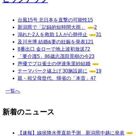
台風15号 北日本を直撃の可能性
15
新潟県で「記録的短時間大雨」
2
溺れた2人を救助 1人が心肺停止
31
及川光博 結婚&妻の妊娠を発表
121
8番出口 金ローで地上波初放送
72
「要介護5」86歳志茂田景樹の今
23
声優でプロ雀士の伊達朱里紗結婚
テーマパーク値上げ 30施設超に
19
親・祖父母世代、帰省の「本音」
47
一覧へ
新着のニュース
【速報】線状降水帯直前予測 新潟県中越に発表