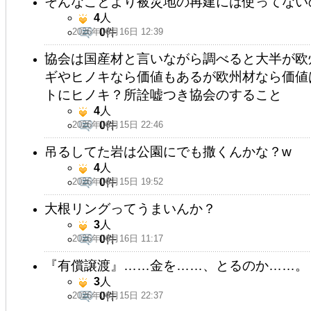
そんなことより被災地の再建には使ってない
4
人
2026年06月16日 12:39
0
件
協会は国産材と言いながら調べると大半が欧
ギやヒノキなら価値もあるが欧州材なら価値
トにヒノキ？所詮嘘つき協会のすること
4
人
2026年06月15日 22:46
0
件
吊るしてた岩は公園にでも撒くんかな？w
4
人
2026年06月15日 19:52
0
件
大根リングってうまいんか？
3
人
2026年06月16日 11:17
0
件
『有償譲渡』……金を……、とるのか……。
3
人
2026年06月15日 22:37
0
件