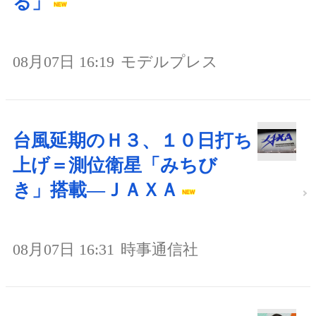
る」
08月07日 16:19
モデルプレス
台風延期のＨ３、１０日打ち
上げ＝測位衛星「みちび
き」搭載―ＪＡＸＡ
08月07日 16:31
時事通信社