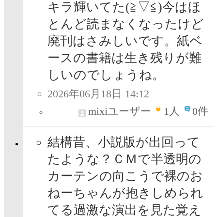
キラ輝いてた(≧▽≦)今はほ
とんど読まなくなったけど
廃刊はさみしいです。紙ベ
ースの書籍は生き残りが難
しいのでしょうね。
2026年06月18日 14:12
mixiユーザー
1
人
0件
結構昔、小説版が出回って
たような？ＣＭで半透明の
カーテンの向こうで裸のお
ねーちゃんが抱きしめられ
てる過激な演出を見た覚え