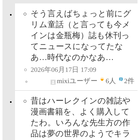
そう言えばちょっと前にグ
リム童話（と言っても今メ
インは金瓶梅）誌も休刊っ
てニュースになってたな
あ…時代なのかなあ…
2026年06月17日 17:09
mixiユーザー
6
人
2件
昔はハーレクインの雑誌や
漫画書籍を、よく購入して
たわ。いろんな先生方の作
品は夢の世界のようでキラ