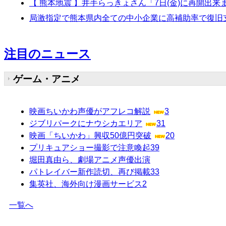
【 熊本地震 】井手らっきょさん「7日(金)に再開出
局激指定で熊本県内全ての中小企業に高補助率で復旧
注目のニュース
ゲーム・アニメ
映画ちいかわ声優がアフレコ解説
3
ジブリパークにナウシカエリア
31
映画「ちいかわ」興収50億円突破
20
プリキュアショー撮影で注意喚起
39
堀田真由ら、劇場アニメ声優出演
パトレイバー新作読切、再び掲載
33
集英社、海外向け漫画サービス
2
一覧へ