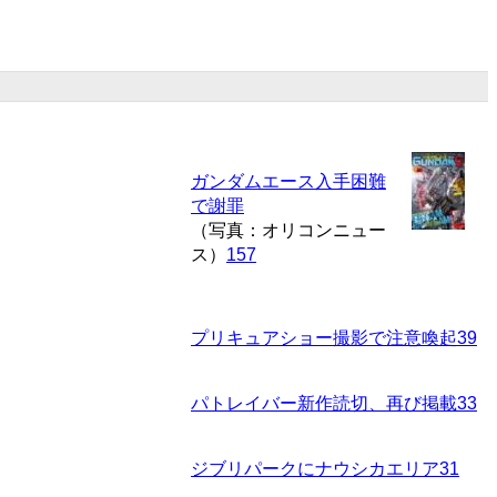
ガンダムエース入手困難
で謝罪
（写真：オリコンニュー
ス）
157
プリキュアショー撮影で注意喚起
39
パトレイバー新作読切、再び掲載
33
ジブリパークにナウシカエリア
31