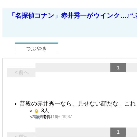
「名探偵コナン」赤井秀一がウインク…♪“
つぶやき
1
< 前へ
普段の赤井秀一なら、見せない顔だな。これ
3
人
2026年06月16日 19:37
0
件
1
< 前へ