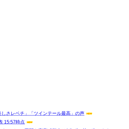
美しさレベチ」「ツインテール最高」の声
5:57時点