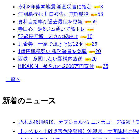
令和8年熊本地震 激甚災害に指定
3
江別暴行死 川口被告に無期懲役
53
食料自給率が過去最低を更新
59
寺田心、週6ジム通いで筋トレ
53歳長野博、若さの秘訣は
10
辻希美、一家で焼きそば12玉
29
1億円脱税疑い 税務署員を免職
20
西鉄、意図しない駅構内放送
20
HIKAKIN、被災地へ2000万円寄付
35
一覧へ
新着のニュース
乃木坂46川崎桜、オフショル×ミニスカコーデ披露「
【レベル４土砂災害危険警報】沖縄県・大宜味村に発表 1