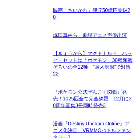
映画「ちいかわ」興収50億円突破
2
0
堀田真由ら、劇場アニメ声優出演
【きょうから】マクドナルド、ハッ
ピーセットは「ポケモン」30種類勢
ぞろいの全12種 “購入制限”で対策
22
『ポケモン公式ぜんこく図鑑』発
売！1025匹全て完全網羅 12月に3
0周年画集3冊同時発売
3
漫画『Destiny Unchain Online』ア
ニメ化決定 VRMMOバトルファン
タジー
1