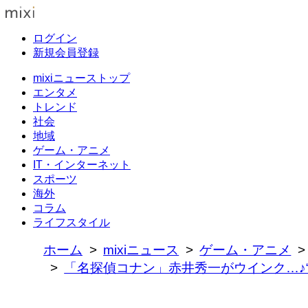
ログイン
新規会員登録
mixiニューストップ
エンタメ
トレンド
社会
地域
ゲーム・アニメ
IT・インターネット
スポーツ
海外
コラム
ライフスタイル
ホーム
mixiニュース
ゲーム・アニメ
「名探偵コナン」赤井秀一がウインク…♪