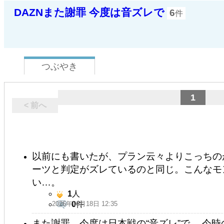
DAZNまた謝罪 今度は音ズレで
6
件
つぶやき
1
< 前へ
以前にも書いたが、プラン云々よりこっちの
ーツと判定がズレているのと同じ。こんなモ
い…。
1
人
2026年06月18日 12:35
0
件
また謝罪、今度は日本戦の“音ズレ”で 。今