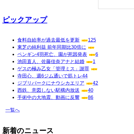
ピックアップ
食料自給率が過去最低を更新
125
東芝の純利益 前年同期比30倍に
ペンギン4羽死亡、園が死因発表
6
池田直人、佐藤佳奈アナと結婚
1
ゲスの極み乙女「管理ミス」謝罪
寺田心、週6ジム通いで筋トレ
44
ジブリパークにナウシカエリア
42
西鉄、意図しない駅構内放送
40
手術中の大地震、動画に反響
86
一覧へ
新着のニュース