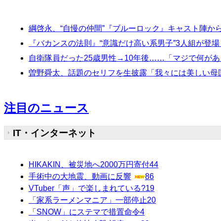
綱啓永、“自慢の仲間”『ブルーロック』キャスト陣か
『バカンスの法則』“意識だけ高い系男子”3人組が登
自衛隊員だった25歳男性→10年後……「マジで何があ
曽野舜太、話題のセリフを生披露「我々には美しい母国
注目のニュース
IT・インターネット
HIKAKIN、被災地へ2000万円寄付
44
手術中の大地震、動画に反響
86
VTuber「声」で楽しまれている?
19
「家系ラーメンマニア」一部停止
20
「SNOW」にステマで措置命令
4