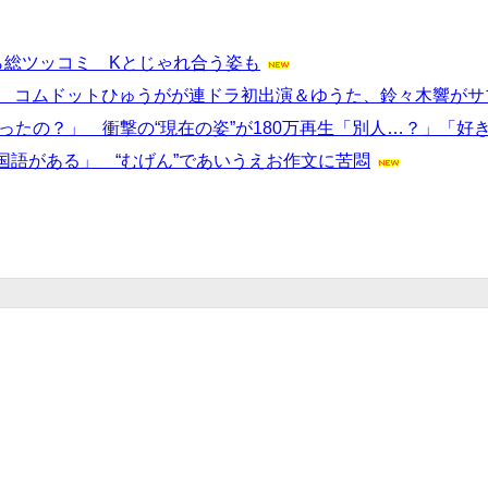
ら総ツッコミ Kとじゃれ合う姿も
場 コムドットひゅうがが連ドラ初出演＆ゆうた、鈴々木響が
ったの？」 衝撃の“現在の姿”が180万再生「別人…？」「好
語がある」 “むげん”であいうえお作文に苦悶