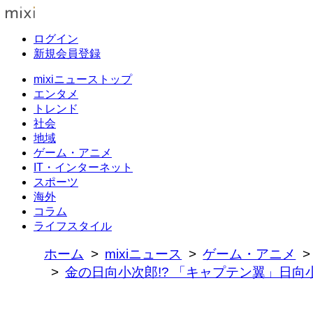
ログイン
新規会員登録
mixiニューストップ
エンタメ
トレンド
社会
地域
ゲーム・アニメ
IT・インターネット
スポーツ
海外
コラム
ライフスタイル
ホーム
mixiニュース
ゲーム・アニメ
金の日向小次郎!? 「キャプテン翼」日向