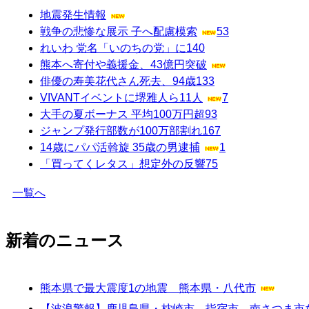
地震発生情報
戦争の悲惨な展示 子へ配慮模索
53
れいわ 党名「いのちの党」に
140
熊本へ寄付や義援金、43億円突破
俳優の寿美花代さん死去、94歳
133
VIVANTイベントに堺雅人ら11人
7
大手の夏ボーナス 平均100万円超
93
ジャンプ発行部数が100万部割れ
167
14歳にパパ活斡旋 35歳の男逮捕
1
「買ってくレタス」想定外の反響
75
一覧へ
新着のニュース
熊本県で最大震度1の地震 熊本県・八代市
【波浪警報】鹿児島県・枕崎市、指宿市、南さつま市など