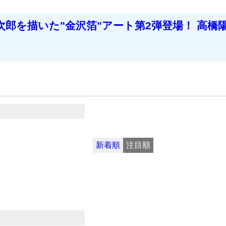
次郎を描いた"金沢箔"アート第2弾登場！ 高
新着順
注目順