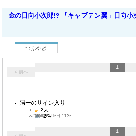
金の日向小次郎!? 「キャプテン翼」日向小
つぶやき
1
< 前へ
陽一のサイン入り
2
人
2026年06月16日 19:35
2
件
1
< 前へ