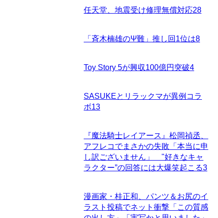
任天堂、地震受け修理無償対応
28
「斉木楠雄のΨ難」推し回1位は
8
Toy Story 5が興収100億円突破
4
SASUKEとリラックマが異例コラ
ボ
13
『魔法騎士レイアース』松岡禎丞、
アフレコでまさかの失敗「本当に申
し訳ございません」 "好きなキャ
ラクター”の回答には大爆笑起こる
3
漫画家・桂正和、パンツ＆お尻のイ
ラスト投稿でネット衝撃「この質感
の出し方」「実写かと思いました」