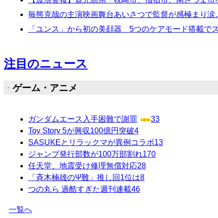
毎熊克哉の主演映画舞台あいさつで監督が感極まり涙
「ユンス」から初の美顔器 5つのケアモード搭載で
注目のニュース
ゲーム・アニメ
ガンダムエース入手困難で謝罪
33
Toy Story 5が興収100億円突破
4
SASUKEとリラックマが異例コラボ
13
ジャンプ発行部数が100万部割れ
170
任天堂、地震受け修理無償対応
28
「斉木楠雄のΨ難」推し回1位は
8
つの丸ら 過酷すぎた週刊連載
46
一覧へ