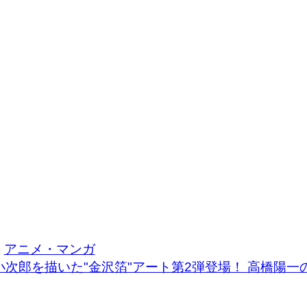
アニメ・マンガ
小次郎を描いた"金沢箔"アート第2弾登場！ 高橋陽