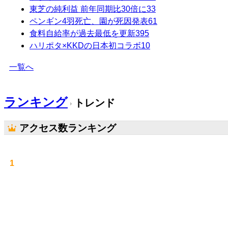
東芝の純利益 前年同期比30倍に
33
ペンギン4羽死亡、園が死因発表
61
食料自給率が過去最低を更新
395
ハリポタ×KKDの日本初コラボ
10
一覧へ
ランキング
トレンド
アクセス数ランキング
1