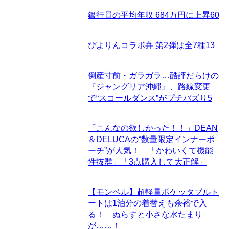
銀行員の平均年収 684万円に上昇
60
ぴよりんコラボ弁 第2弾は全7種
13
倒産寸前・ガラガラ…酷評だらけの
『ジャングリア沖縄』、路線変更
で“スコールダンス”がプチバズり
5
「こんなの欲しかった！！」DEAN
＆DELUCAの“数量限定インナーポ
ーチ”が人気！ 「かわいくて機能
性抜群」「3点購入して大正解」
【モンベル】超軽量ポケッタブルト
ートは1泊分の着替えも余裕で入
る！ ぬらすと小さな水たまり
が……！