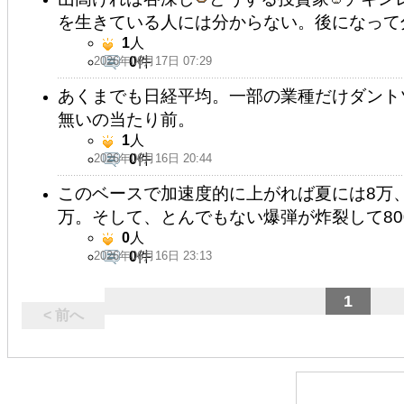
を生きている人には分からない。後になって
1
人
2026年06月17日 07:29
0
件
あくまでも日経平均。一部の業種だけダント
無いの当たり前。
1
人
2026年06月16日 20:44
0
件
このベースで加速度的に上がれば夏には8万、
万。そして、とんでもない爆弾が炸裂して80
0
人
2026年06月16日 23:13
0
件
1
< 前へ