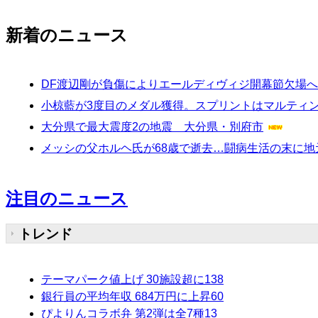
新着のニュース
DF渡辺剛が負傷によりエールディヴィジ開幕節欠場
小椋藍が3度目のメダル獲得。スプリントはマルティンが
大分県で最大震度2の地震 大分県・別府市
メッシの父ホルヘ氏が68歳で逝去…闘病生活の末に
注目のニュース
トレンド
テーマパーク値上げ 30施設超に
138
銀行員の平均年収 684万円に上昇
60
ぴよりんコラボ弁 第2弾は全7種
13