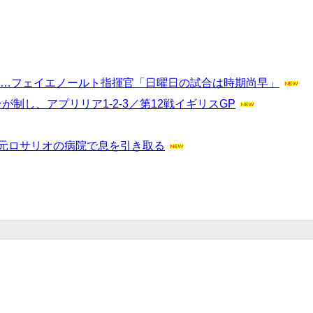
へ…フェイエノールト指揮官「日曜日の試合は時期尚早」
制し、アプリリア1-2-3／第12戦イギリスGP
地元ロサリオの病院で息を引き取る