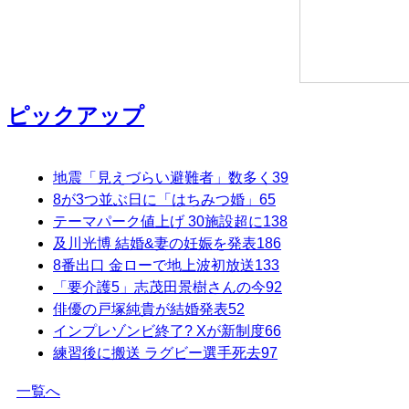
ピックアップ
地震「見えづらい避難者」数多く
39
8が3つ並ぶ日に「はちみつ婚」
65
テーマパーク値上げ 30施設超に
138
及川光博 結婚&妻の妊娠を発表
186
8番出口 金ローで地上波初放送
133
「要介護5」志茂田景樹さんの今
92
俳優の戸塚純貴が結婚発表
52
インプレゾンビ終了? Xが新制度
66
練習後に搬送 ラグビー選手死去
97
一覧へ