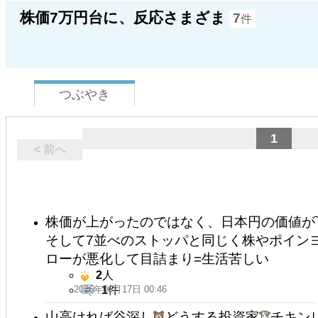
株価7万円台に、反応さまざま
7
件
つぶやき
1
< 前へ
株価が上がったのではなく、日本円の価値が
そして7並べのストッパと同じく株やポインヨ
ローが悪化して目詰まり=生活苦しい
2
人
2026年06月17日 00:46
1
件
山高ければ谷深し
どうする投資家
チキン