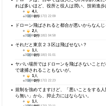
れば多いほど、役所と役人は潤い、技術進歩
4
人
2026年06月17日 22:09
0
件
ドローン飛ばされると都合が悪いからなんじ
2
人
2026年06月18日 04:58
0
件
それだと東京２３区は飛ばせない？
1
人
2026年06月18日 01:01
0
件
ヤバい場所ではドローンを飛ばさないことだ
で逮捕されることもないが。
1
人
2026年06月17日 22:23
0
件
規制を強めてますけど、「悪いことをする人
ら無い」から、抑止力にはならない。
1
人
2026年06月17日 22:11