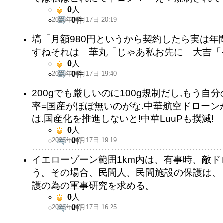
0
人
2026年06月17日 20:19
0
件
塙「月額980円というから契約したら実は
すねそれは」華丸「じゃあ私お先に」大吉「
0
人
2026年06月17日 19:40
0
件
200gでも厳しいのに100g規制だし,もう
率=国産がほぼ無いのがな.中華航空ドローンが
は.国産化を推進しないと!中華LuuPも撲滅!
0
人
2026年06月17日 19:19
0
件
イエローゾーン範囲1km内は、有事時、敵
う。その場合、民間人、民間施設の保護は、
護の為の軍事研究を求める。
0
人
2026年06月17日 16:25
0
件