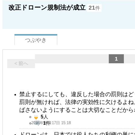
改正ドローン規制法が成立
21
件
つぶやき
1
< 前へ
禁止するにしても、違反した場合の罰則はど
罰則が無ければ、法律の実効性に欠けるよね
ばさないようにすることは大切なことだから
5
人
2026年06月17日 15:18
1
件
ドローンは、日本では役人たちの利権の巣に