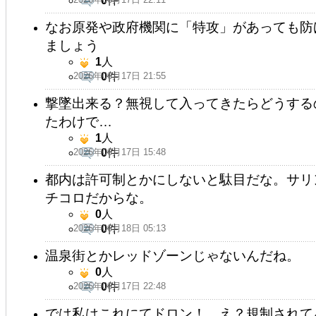
0
件
なお原発や政府機関に「特攻」があっても防
ましょう
1
人
2026年06月17日 21:55
0
件
撃墜出来る？無視して入ってきたらどうする
たわけで…
1
人
2026年06月17日 15:48
0
件
都内は許可制とかにしないと駄目だな。サリ
チコロだからな。
0
人
2026年06月18日 05:13
0
件
温泉街とかレッドゾーンじゃないんだね。
0
人
2026年06月17日 22:48
0
件
では私はこれにてドロン！ え？規制されて