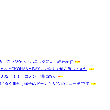
ろ」のヤジから「パニックに…」詳細記す
 YOKOHAMA BAY』で全力で踏ん張ってきた
くんな！！！」コメント欄に怒り
4寮や組分け帽子のドーナツ＆“金のスニッチ”ラテ