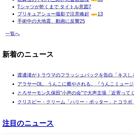
Tシャツが乾くまで タイトル意図
7
プリキュアショー撮影で注意喚起
13
手術中の大地震、動画に反響
25
一覧へ
新着のニュース
渡邊渚がトラウマのフラッシュバックを告白「キスし
アラサーOL、うんこに癒やされる。『うんこミュージアム
とろサーモン久保田“小声の会”で大声主張「近寄って
クリスピー・クリーム「ハリー・ポッター」とコラボ！
注目のニュース