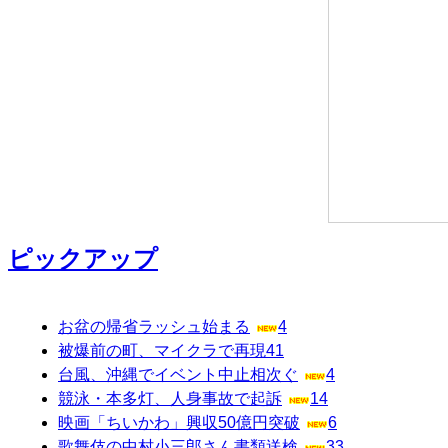
ピックアップ
お盆の帰省ラッシュ始まる
4
被爆前の町、マイクラで再現
41
台風、沖縄でイベント中止相次ぐ
4
競泳・本多灯、人身事故で起訴
14
映画「ちいかわ」興収50億円突破
6
歌舞伎の中村小三郎さん書類送検
33