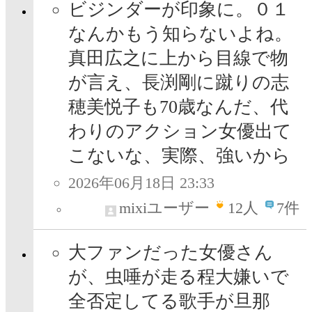
ビジンダーが印象に。０１
なんかもう知らないよね。
真田広之に上から目線で物
が言え、長渕剛に蹴りの志
穂美悦子も70歳なんだ、代
わりのアクション女優出て
こないな、実際、強いから
2026年06月18日 23:33
mixiユーザー
12
人
7件
大ファンだった女優さん
が、虫唾が走る程大嫌いで
全否定してる歌手が旦那