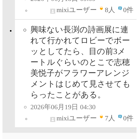
mixiユーザー
8
人
0件
興味ない長渕の詩画展に連
れて行かれてロビーでボー
ッとしてたら、目の前3メ
ートルぐらいのとこで志穂
美悦子がフラワーアレンジ
メントはじめて見させても
らったことがある。
2026年06月19日 04:30
mixiユーザー
7
人
0件