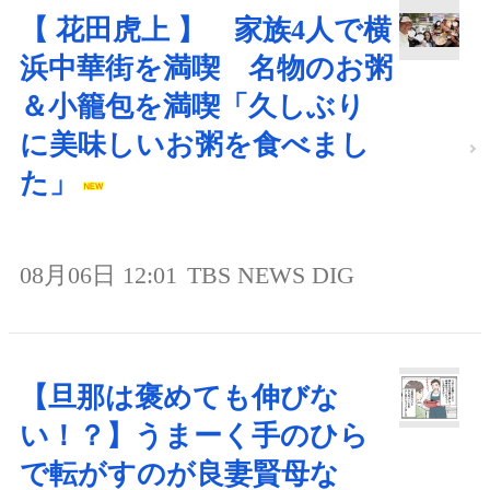
【 花田虎上 】 家族4人で横
浜中華街を満喫 名物のお粥
＆小籠包を満喫「久しぶり
に美味しいお粥を食べまし
た」
08月06日 12:01
TBS NEWS DIG
【旦那は褒めても伸びな
い！？】うまーく手のひら
で転がすのが良妻賢母な