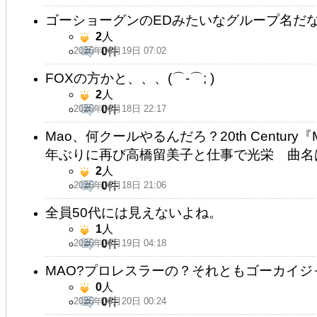
ゴーショーグンのEDみたいなグループ名だ
2
人
2026年06月19日 07:02
0
件
FOXの方かと、、、(⌒-⌒; )
2
人
2026年06月18日 22:17
0
件
Mao、何クールやるんだろ？20th Centur
年ぶりに再び高橋留美子と仕事で光栄 曲名
2
人
2026年06月18日 21:06
0
件
全員50代には見えないよね。
1
人
2026年06月19日 04:18
0
件
MAO?プロレスラーの？それともゴーカイジ
0
人
2026年06月20日 00:24
0
件