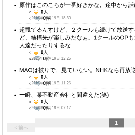
原作はこのころが一番好きかな。途中から話
0
人
2026年06月19日 18:30
0
件
超観てるんすけど、２クールも続けて放送す
ど、結構先が楽しみだなぁ。1クールのOP
人達だったりするな
0
人
2026年06月19日 12:25
0
件
MAOは被りで、見ていない。NHKなら再放
0
人
2026年06月19日 11:26
0
件
一瞬、某不動産会社と間違えた(笑)
0
人
2026年06月19日 07:17
0
件
1
< 前へ