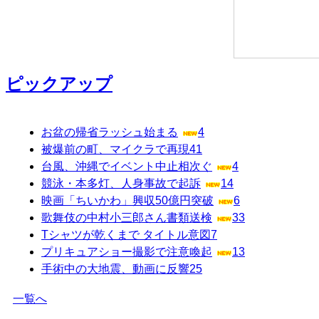
ピックアップ
お盆の帰省ラッシュ始まる
4
被爆前の町、マイクラで再現
41
台風、沖縄でイベント中止相次ぐ
4
競泳・本多灯、人身事故で起訴
14
映画「ちいかわ」興収50億円突破
6
歌舞伎の中村小三郎さん書類送検
33
Tシャツが乾くまで タイトル意図
7
プリキュアショー撮影で注意喚起
13
手術中の大地震、動画に反響
25
一覧へ