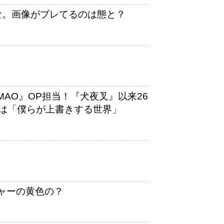
な。画像がブレてるのは態と？
y『MAO』OP担当！『犬夜叉』以来26
は「僕らが上書きする世界」
ャーの黄色の？