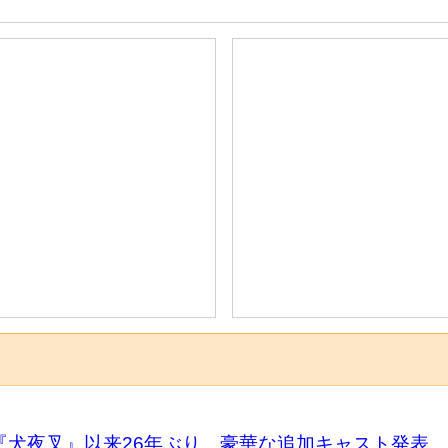
解禁 『犬夜叉』以来26年ぶり 豪華な追加キャスト発表