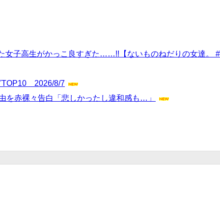
女子高生がかっこ良すぎた……!!【ないものねだりの女達。 #7
10 2026/8/7
理由を赤裸々告白「悲しかったし違和感も…」