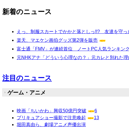
新着のニュース
えっ、制服スカートでかかと落としっ!!? 友達を守った
楽天、マエケン画伯グッズ第2弾を販売
富士通「FMV」が連続首位 ノートPC人気ランキングTOP
元NHKアナ「どういう心理なの？」元カレと別れた
注目のニュース
ゲーム・アニメ
映画「ちいかわ」興収50億円突破
6
プリキュアショー撮影で注意喚起
13
堀田真由ら、劇場アニメ声優出演