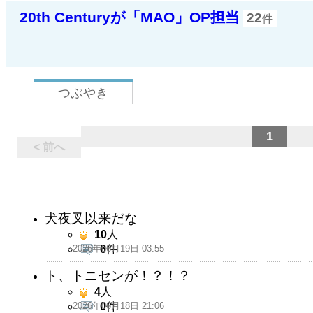
20th Centuryが「MAO」OP担当
22
件
つぶやき
1
< 前へ
犬夜叉以来だな
10
人
2026年06月19日 03:55
6
件
ト、トニセンが！？！？
4
人
2026年06月18日 21:06
0
件