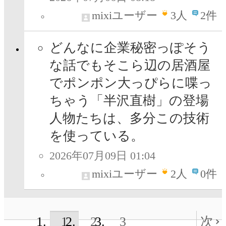
mixiユーザー
3
人
2件
どんなに企業秘密っぽそう
な話でもそこら辺の居酒屋
でポンポン大っぴらに喋っ
ちゃう「半沢直樹」の登場
人物たちは、多分この技術
を使っている。
2026年07月09日 01:04
mixiユーザー
2
人
0件
1
2
3
次