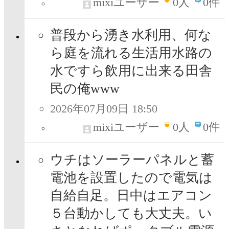
mixiユーザー
0
人
0件
普段から湧き水利用、何な
ら庭を流れる生活用水路の
水ですら飲用に出来る田舎
民の俺www
2026年07月09日 18:50
mixiユーザー
0
人
0件
ウチはソーラーパネルと蓄
電池を設置したので電気は
自給自足。日中はエアコン
５台動かしても大丈夫。い